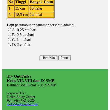
No
Tinggi
Banyak Daun
1.
15 cm
10 helai
2.
18,5 cm
24 helai
Laju pertumbuhan tanaman tersebut adalah...
A. 0,25 cm/hari
B. 0,5 cm/hari
C. 1 cm/hari
D. 2 cm/hari
Try Out Fisika
Kelas VII, VIII dan IX SMP
Latihan Soal Kelas 7, 8, 9 SMP.
prepared By :
Fisika Study Center
Fzn_Ahm@D_2020
fisikastudycenter.com