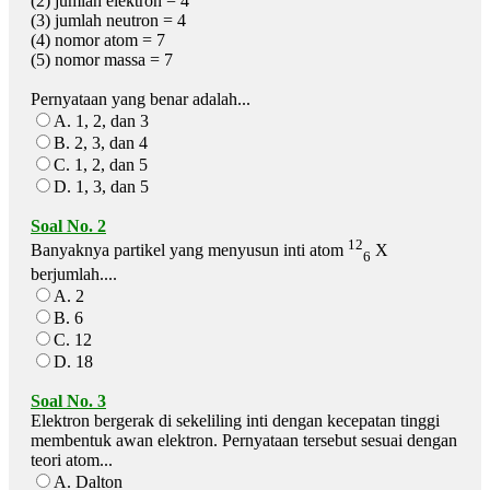
(2) jumlah elektron = 4
(3) jumlah neutron = 4
(4) nomor atom = 7
(5) nomor massa = 7
Pernyataan yang benar adalah...
A. 1, 2, dan 3
B. 2, 3, dan 4
C. 1, 2, dan 5
D. 1, 3, dan 5
Soal No. 2
12
Banyaknya partikel yang menyusun inti atom
X
6
berjumlah....
A. 2
B. 6
C. 12
D. 18
Soal No. 3
Elektron bergerak di sekeliling inti dengan kecepatan tinggi
membentuk awan elektron. Pernyataan tersebut sesuai dengan
teori atom...
A. Dalton