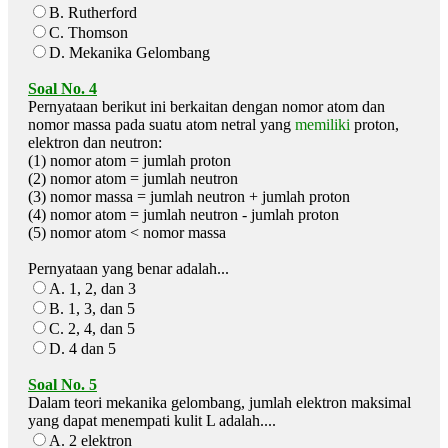
B. Rutherford
C. Thomson
D. Mekanika Gelombang
Soal No. 4
Pernyataan berikut ini berkaitan dengan nomor atom dan
nomor massa pada suatu atom netral yang
memiliki
proton,
elektron dan neutron:
(1) nomor atom = jumlah proton
(2) nomor atom = jumlah neutron
(3) nomor massa = jumlah neutron + jumlah proton
(4) nomor atom = jumlah neutron - jumlah proton
(5) nomor atom < nomor massa
Pernyataan yang benar adalah...
A. 1, 2, dan 3
B. 1, 3, dan 5
C. 2, 4, dan 5
D. 4 dan 5
Soal No. 5
Dalam teori mekanika gelombang, jumlah elektron maksimal
yang dapat menempati kulit L adalah....
A. 2 elektron