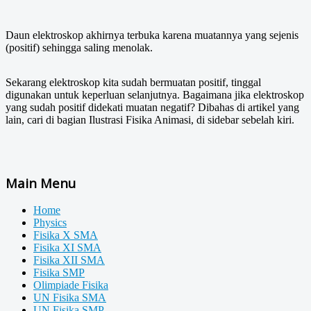
Daun elektroskop akhirnya terbuka karena muatannya yang sejenis
(positif) sehingga saling menolak.
Sekarang elektroskop kita sudah bermuatan positif, tinggal
digunakan untuk keperluan selanjutnya. Bagaimana jika elektroskop
yang sudah positif didekati muatan negatif? Dibahas di artikel yang
lain, cari di bagian Ilustrasi Fisika Animasi, di sidebar sebelah kiri.
Main Menu
Home
Physics
Fisika X SMA
Fisika XI SMA
Fisika XII SMA
Fisika SMP
Olimpiade Fisika
UN Fisika SMA
UN Fisika SMP