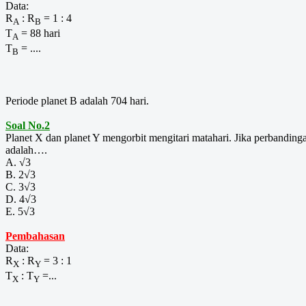
Data:
R
: R
= 1 : 4
A
B
T
= 88 hari
A
T
= ....
B
Periode planet B adalah 704 hari.
Soal No.2
Planet X dan planet Y mengorbit mengitari matahari. Jika perbanding
adalah….
A. √3
B. 2√3
C. 3√3
D. 4√3
E. 5√3
Pembahasan
Data:
R
: R
= 3 : 1
X
Y
T
: T
=...
X
Y