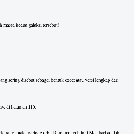
h massa kedua galaksi tersebut!
g sering disebut sebagai bentuk exact atau versi lengkap dari
omy, di halaman 119.
i sekarang, maka periode orbit Bumi mengelilingi Matahari adalah…