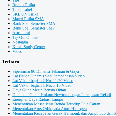
Tips
Rumus Fisika
Tabel-Tabel
SKL UN Fisika
Materi Fisika SMA
Bank Soal Semester SMA
Bank Soal Semester SMP
Astronomi
Try Out Online
Nostalgia
Kimia Study Center
Video
Terbaru
Sipenmaru 86 Dimensi Tekanan & Gaya
Lat Fluida Dinamis Soal Pembahasan Video
Lat Vektor bagian 2 No. 11-20 Video
Lat Vektor bagian 1 No. 1-10 Video
Daya Guna Mesin Bensin Oktan
Dinamika Gerak Hukum Newton dengan Percepatan Relatif
Energi & Daya Radiasi Lampu
Menentukan Massa Jenis Benda Tercelup Dua Cairan
Menentukan Arus Orbit pada Atom Hidrogen
Menentukan Kecepatan Gerak Harmonik dari Amplitudo dan 