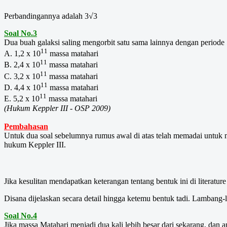
Perbandingannya adalah 3√3
Soal No.3
Dua buah galaksi saling mengorbit satu sama lainnya dengan periode 5
11
A. 1,2 x 10
massa matahari
11
B. 2,4 x 10
massa matahari
11
C. 3,2 x 10
massa matahari
11
D. 4,4 x 10
massa matahari
11
E. 5,2 x 10
massa matahari
(Hukum Keppler III - OSP 2009)
Pembahasan
Untuk dua soal sebelumnya rumus awal di atas telah memadai untuk me
hukum Keppler III.
Jika kesulitan mendapatkan keterangan tentang bentuk ini di literature
Disana dijelaskan secara detail hingga ketemu bentuk tadi. Lambang-l
Soal No.4
Jika massa Matahari menjadi dua kali lebih besar dari sekarang, dan 