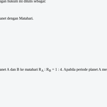
gan hukum ini ditulis sebagai:
lanet dengan Matahari.
lanet A dan B ke matahari R
: R
= 1 : 4. Apabila periode planet A me
A
B