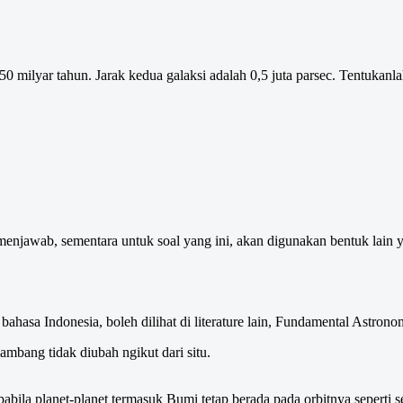
0 milyar tahun. Jarak kedua galaksi adalah 0,5 juta parsec. Tentukanla
njawab, sementara untuk soal yang ini, akan digunakan bentuk lain yan
 bahasa Indonesia, boleh dilihat di literature lain, Fundamental Astron
ambang tidak diubah ngikut dari situ.
apabila planet-planet termasuk Bumi tetap berada pada orbitnya sepert