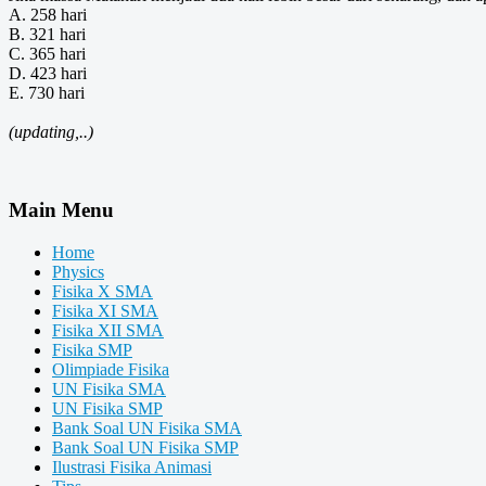
A. 258 hari
B. 321 hari
C. 365 hari
D. 423 hari
E. 730 hari
(updating,..)
Main Menu
Home
Physics
Fisika X SMA
Fisika XI SMA
Fisika XII SMA
Fisika SMP
Olimpiade Fisika
UN Fisika SMA
UN Fisika SMP
Bank Soal UN Fisika SMA
Bank Soal UN Fisika SMP
Ilustrasi Fisika Animasi