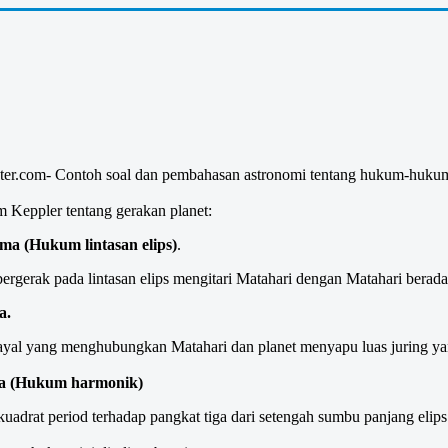
ter.com- Contoh soal dan pembahasan astronomi tentang hukum-hukum 
eppler tentang gerakan planet:
a (Hukum lintasan elips)
.
ergerak pada lintasan elips mengitari Matahari dengan Matahari berada d
a.
hayal yang menghubungkan Matahari dan planet menyapu luas juring y
a (Hukum harmonik)
uadrat period terhadap pangkat tiga dari setengah sumbu panjang elip