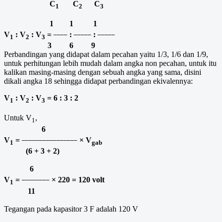
C
C
C
1
2
3
1 1 1
____
_____
_____
V
: V
: V
=
:
:
1
2
3
3 6 9
Perbandingan yang didapat dalam pecahan yaitu 1/3, 1/6 dan 1/9,
untuk perhitungan lebih mudah dalam angka non pecahan, untuk itu
kalikan masing-masing dengan sebuah angka yang sama, disini
dikali angka 18 sehingga didapat perbandingan ekivalennya:
V
: V
: V
= 6 : 3 : 2
1
2
3
Untuk V
,
1
6
________________
V
=
× V
1
gab
(6 + 3 + 2)
6
________
V
=
× 220 = 120 volt
1
11
Tegangan pada kapasitor 3 F adalah 120 V