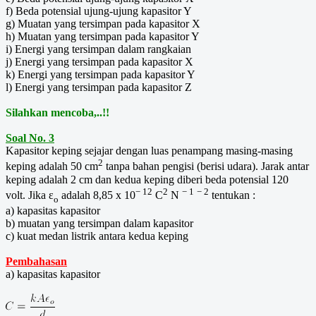
f) Beda potensial ujung-ujung kapasitor Y
g) Muatan yang tersimpan pada kapasitor X
h) Muatan yang tersimpan pada kapasitor Y
i) Energi yang tersimpan dalam rangkaian
j) Energi yang tersimpan pada kapasitor X
k) Energi yang tersimpan pada kapasitor Y
l) Energi yang tersimpan pada kapasitor Z
Silahkan mencoba,..!!
Soal No. 3
Kapasitor keping sejajar dengan luas penampang masing-masing
2
keping adalah 50 cm
tanpa bahan pengisi (berisi udara). Jarak antar
keping adalah 2 cm dan kedua keping diberi beda potensial 120
− 12
2
− 1
− 2
volt. Jika ε
adalah 8,85 x 10
C
N
tentukan :
o
a) kapasitas kapasitor
b) muatan yang tersimpan dalam kapasitor
c) kuat medan listrik antara kedua keping
Pembahasan
a) kapasitas kapasitor