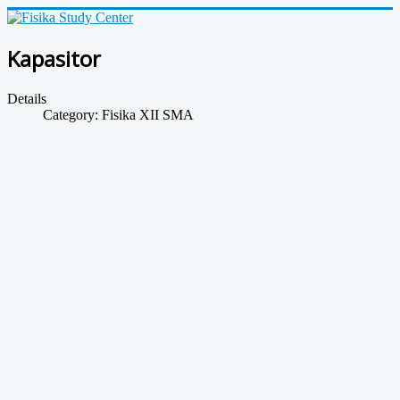
Kapasitor
Details
Category:
Fisika XII SMA