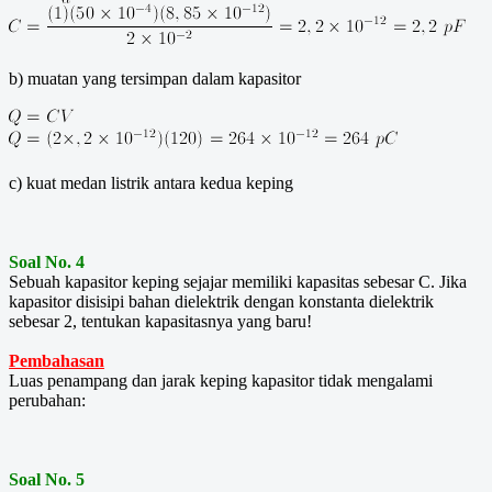
b) muatan yang tersimpan dalam kapasitor
c) kuat medan listrik antara kedua keping
Soal No. 4
Sebuah kapasitor keping sejajar memiliki kapasitas sebesar C. Jika
kapasitor disisipi bahan dielektrik dengan konstanta dielektrik
sebesar 2, tentukan kapasitasnya yang baru!
Pembahasan
Luas penampang dan jarak keping kapasitor tidak mengalami
perubahan:
Soal No. 5