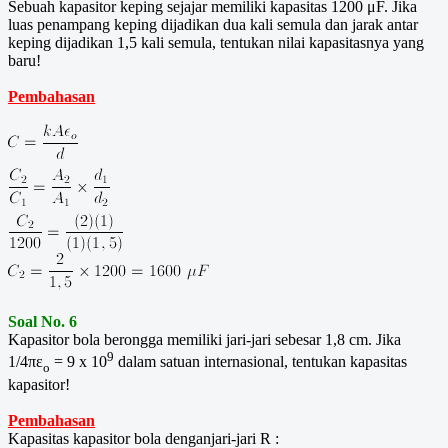
Sebuah kapasitor keping sejajar memiliki kapasitas 1200 μF. Jika
luas penampang keping dijadikan dua kali semula dan jarak antar
keping dijadikan 1,5 kali semula, tentukan nilai kapasitasnya yang
baru!
Pembahasan
Soal No. 6
Kapasitor bola berongga memiliki jari-jari sebesar 1,8 cm. Jika
9
1/4πε
= 9 x 10
dalam satuan internasional, tentukan kapasitas
o
kapasitor!
Pembahasan
Kapasitas kapasitor bola denganjari-jari R :