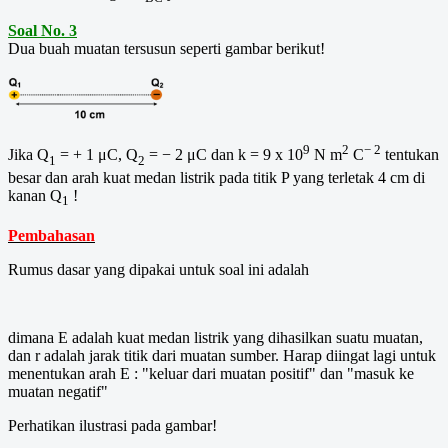
Soal No. 3
Dua buah muatan tersusun seperti gambar berikut!
9
2
− 2
Jika Q
= + 1 μC, Q
= − 2 μC dan k = 9 x 10
N m
C
tentukan
1
2
besar dan arah kuat medan listrik pada titik P yang terletak 4 cm di
kanan Q
!
1
Pembahasan
Rumus dasar yang dipakai untuk soal ini adalah
dimana E adalah kuat medan listrik yang dihasilkan suatu muatan,
dan r adalah jarak titik dari muatan sumber. Harap diingat lagi untuk
menentukan arah E : "keluar dari muatan positif" dan "masuk ke
muatan negatif"
Perhatikan ilustrasi pada gambar!