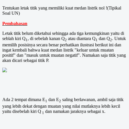
Tentukan letak titik yang memiliki kuat medan listrik nol !(Tipikal
Soal UN)
Pembahasan
Letak titik belum diketahui sehingga ada tiga kemungkinan yaitu di
seblah kiri Q
, di sebelah kanan Q
atau diantara Q
dan Q
. Untuk
1
2
1
2
memilih posisinya secara benar perhatikan ilustrasi berikut ini dan
ingat kembali bahwa kuat medan listrik "keluar untuk muatan
positif" dan "masuk untuk muatan negatif". Namakan saja titik yang
akan dicari sebagai titik P.
Ada 2 tempat dimana E
dan E
saling berlawanan, ambil saja titik
1
2
yang lebih dekat dengan muatan yang nilai mutlaknya lebih kecil
yaitu disebelah kiri Q
dan namakan jaraknya sebagai x.
1