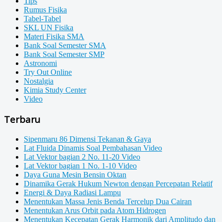
Tips
Rumus Fisika
Tabel-Tabel
SKL UN Fisika
Materi Fisika SMA
Bank Soal Semester SMA
Bank Soal Semester SMP
Astronomi
Try Out Online
Nostalgia
Kimia Study Center
Video
Terbaru
Sipenmaru 86 Dimensi Tekanan & Gaya
Lat Fluida Dinamis Soal Pembahasan Video
Lat Vektor bagian 2 No. 11-20 Video
Lat Vektor bagian 1 No. 1-10 Video
Daya Guna Mesin Bensin Oktan
Dinamika Gerak Hukum Newton dengan Percepatan Relatif
Energi & Daya Radiasi Lampu
Menentukan Massa Jenis Benda Tercelup Dua Cairan
Menentukan Arus Orbit pada Atom Hidrogen
Menentukan Kecepatan Gerak Harmonik dari Amplitudo dan