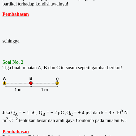
partikel terhadap kondisi awalnya!
Pembahasan
sehingga
Soal No. 2
Tiga buah muatan A, B dan C tersusun seperti gambar berikut!
9
Jika Q
= + 1 μC, Q
= − 2 μC ,Q
= + 4 μC dan k = 9 x 10
N
A
B
C
2
− 2
m
C
tentukan besar dan arah gaya Coulomb pada muatan B !
Pembahasan