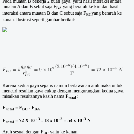
Pada muatan B bekerja 2 buah gaya, yaitu hasil interaksi antara
muatan A dan B sebut saja F
yang berarah ke kiri dan hasil
BA
interaksi antara muatan B dan C sebut saja F
yang berarah ke
BC
kanan. Ilustrasi seperti gambar berikut:
Karena kedua gaya segaris namun berlawanan arah maka untuk
mencari resultan gaya cukup dengan mengurangkan kedua gaya,
misalkan resultannya kasih nama
F
:
total
F
= F
- F
total
BC
BA
- 3
-3
-3
F
= 72 X 10
- 18 x 10
= 54 x 10
N
total
Arah sesuai dengan F
yaitu ke kanan.
BC