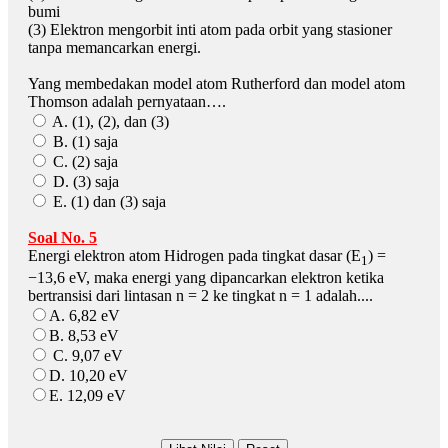
bumi
(3) Elektron mengorbit inti atom pada orbit yang stasioner
tanpa memancarkan energi.
Yang membedakan model atom Rutherford dan model atom
Thomson adalah pernyataan….
A. (1), (2), dan (3)
B. (1) saja
C. (2) saja
D. (3) saja
E. (1) dan (3) saja
Soal No. 5
Energi elektron atom Hidrogen pada tingkat dasar (E
) =
1
−13,6 eV, maka energi yang dipancarkan elektron ketika
bertransisi dari lintasan n = 2 ke tingkat n = 1 adalah....
A. 6,82 eV
B. 8,53 eV
C. 9,07 eV
D. 10,20 eV
E. 12,09 eV