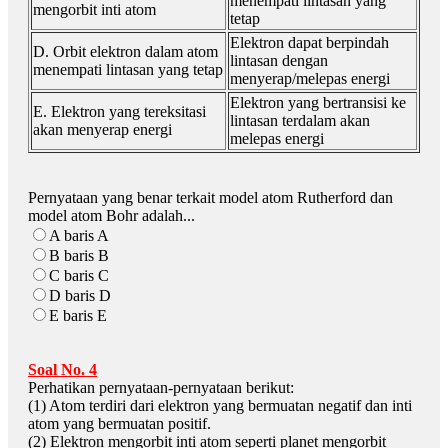
menempati lintasan yang
mengorbit inti atom
tetap
Elektron dapat berpindah
D. Orbit elektron dalam atom
lintasan dengan
menempati lintasan yang tetap
menyerap/melepas energi
Elektron yang bertransisi ke
E. Elektron yang tereksitasi
lintasan terdalam akan
akan menyerap energi
melepas energi
Pernyataan yang benar terkait model atom Rutherford dan
model atom Bohr adalah...
A baris A
B baris B
C baris C
D baris D
E baris E
Soal No. 4
Perhatikan pernyataan-pernyataan berikut:
(1) Atom terdiri dari elektron yang bermuatan negatif dan inti
atom yang bermuatan positif.
(2) Elektron mengorbit inti atom seperti planet mengorbit