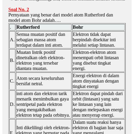
Soal No. 2
Pernyataan yang benar dari model atom Rutherford dan
model atom Bohr adalah….
.
Rutherford
Bohr
Semua muatan positif dan
Elektron tidak dapat
A.
sebagian massa atom
berpindah disekitar inti
terdapat dalam inti atom.
melalui setiap lintasan.
Muatan listrik positif
Elektron-elektron atom
dinetralkan oleh elektron-
menempati orbit lintasan
B.
elektron yang tersebar
yang disebut tingkat
diantara muatan.
energi.
Energi elektron di dalam
Atom secara keseluruhan
C.
atom dinyatakan dengan
bersifat netral.
tingkat energi
inti atom dan elektron tarik
Elektron dapat pindah dari
menarik menimbulkan gaya
orbit (lintasan) yang satu
D.
sentripetal pada elektron
ke lintasan yang lain
yang mengakibatkan
dengan melepaskan energi
elektron tetap pada orbitnya.
atau menyerap energi.
Dalam suatu reaksi hanya
Inti dikelilingi oleh elektron-
elektron di bagian luar saja
E.
elektron yang berputar pada
yang mengalami