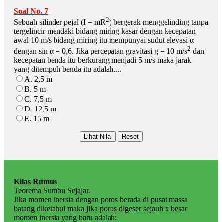
Soal No. 7
2
Sebuah silinder pejal (I = mR
) bergerak menggelinding tanpa
tergelincir mendaki bidang miring kasar dengan kecepatan
awal 10 m/s bidang miring itu mempunyai sudut elevasi α
2
dengan sin α = 0,6. Jika percepatan gravitasi g = 10 m/s
dan
kecepatan benda itu berkurang menjadi 5 m/s maka jarak
yang ditempuh benda itu adalah....
A. 2,5 m
B. 5 m
C. 7,5 m
D. 12,5 m
E. 15 m
Kilas Rumus
Teorema Sumbu Sejajar.
Jika momen inersia dengan poros berada di pusat massa
batang diketahui maka jika poros digeser sejauh x besar
momen inersia yang baru adalah: