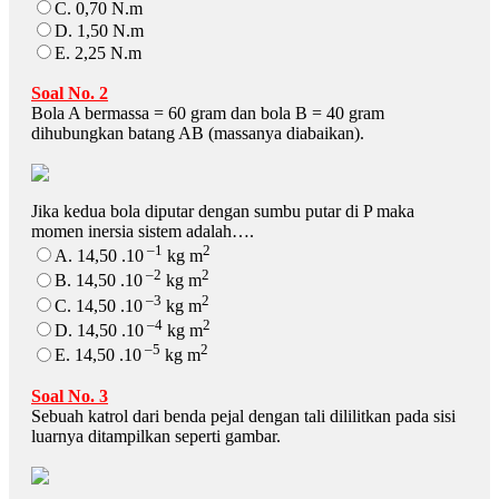
C. 0,70 N.m
D. 1,50 N.m
E. 2,25 N.m
Soal No. 2
Bola A bermassa = 60 gram dan bola B = 40 gram
dihubungkan batang AB (massanya diabaikan).
Jika kedua bola diputar dengan sumbu putar di P maka
momen inersia sistem adalah….
–1
2
A. 14,50 .10
kg m
–2
2
B. 14,50 .10
kg m
–3
2
C. 14,50 .10
kg m
–4
2
D. 14,50 .10
kg m
–5
2
E. 14,50 .10
kg m
Soal No. 3
Sebuah katrol dari benda pejal dengan tali dililitkan pada sisi
luarnya ditampilkan seperti gambar.