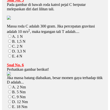
Soal No. 5
Pada gambar di bawah roda katrol pejal C berputar
melepaskan diri dari lilitan tali.
Massa roda C adalah 300 gram. Jika percepatan gravitasi
2
adalah 10 m/s
, maka tegangan tali T adalah....
A. 1 N
B. 1,5 N
C. 2 N
D. 3,3 N
E. 4 N
Soal No. 6
Perhatikan gambar berikut!
Jika massa batang diabaikan, besar momen gaya terhadap titik
D adalah...
A. 2 Nm
B. 5 Nm
C. 9 Nm
D. 12 Nm
E. 18 Nm