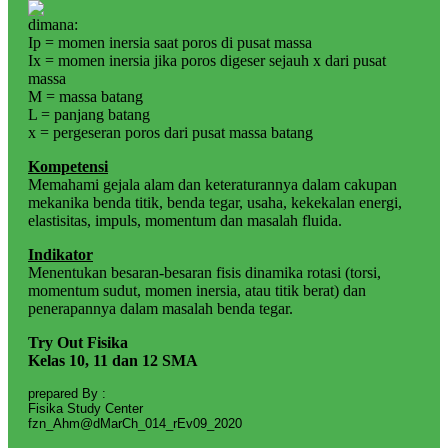
dimana:
Ip = momen inersia saat poros di pusat massa
Ix = momen inersia jika poros digeser sejauh x dari pusat
massa
M = massa batang
L = panjang batang
x = pergeseran poros dari pusat massa batang
Kompetensi
Memahami gejala alam dan keteraturannya dalam cakupan
mekanika benda titik, benda tegar, usaha, kekekalan energi,
elastisitas, impuls, momentum dan masalah fluida.
Indikator
Menentukan besaran-besaran fisis dinamika rotasi (torsi,
momentum sudut, momen inersia, atau titik berat) dan
penerapannya dalam masalah benda tegar.
Try Out Fisika
Kelas 10, 11 dan 12 SMA
prepared By :
Fisika Study Center
fzn_Ahm@dMarCh_014_rEv09_2020