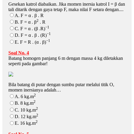
Gesekan katrol diabaikan. Jika momen inersia katrol I = β dan
tali ditarik dengan gaya tetap F, maka nilai F setara dengan....
A. F = α . β . R
2
B. F = α . β
. R
−1
C. F = α . (β .R)
−1
D. F = α . β . (R)
−1
E. F = R . (α . β)
Soal No. 4
Batang homogen panjang 6 m dengan massa 4 kg diletakkan
seperti pada gambar!
Bila batang di putar dengan sumbu putar melalui titik O,
momen inersianya adalah…
2
A. 6 kg.m
2
B. 8 kg.m
2
C. 10 kg.m
2
D. 12 kg.m
2
E. 16 kg.m