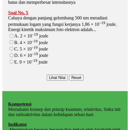
batas dan memperbesar intensitasnya
Soal No. 5
Cahaya dengan panjang gelombang 500 nm meradiasi
–19
permukaan logam yang fungsi kerjanya 1,86 × 10
joule.
Energi kinetik maksimum foto elektron adalah...
–19
A. 2 × 10
joule
–19
B. 4 × 10
joule
–19
C. 5 × 10
joule
–19
D. 6 × 10
joule
–19
E. 9 × 10
joule
Kompetensi
Memahami konsep dan prinsip kuantum, relativitas, fisika inti
dan radioaktivitas dalam kehidupan sehari-hari.
Indikator
-Menjelaskan besaran-besaran fisis terkait efek fotolistrik/efek