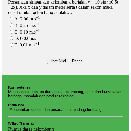
Persamaan simpangan gelombang berjalan y = 10 sin π(0,5t
−2x). Jika x dan y dalam meter serta t dalam sekon maka
cepat rambat gelombang adalah….
−1
A. 2,00 m.s
−1
B. 0,25 m.s
−1
C. 0,10 m.s
−1
D. 0,02 m.s
−1
E. 0,01 m.s
Kompetensi
Menganalisis konsep dan prinsip gelombang, optik dan bunyi dalam
berbagai masalah dan produk teknologi.
Indikator
-Menentukan ciri-ciri dan besaran fisis pada gelombang.
Kilas Rumus
Rumus dasar gelombang