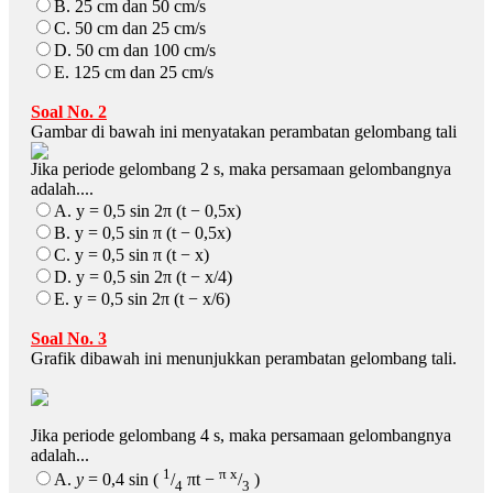
B. 25 cm dan 50 cm/s
C. 50 cm dan 25 cm/s
D. 50 cm dan 100 cm/s
E. 125 cm dan 25 cm/s
Soal No. 2
Gambar di bawah ini menyatakan perambatan gelombang tali
Jika periode gelombang 2 s, maka persamaan gelombangnya
adalah....
A. y = 0,5 sin 2π (t − 0,5x)
B. y = 0,5 sin π (t − 0,5x)
C. y = 0,5 sin π (t − x)
D. y = 0,5 sin 2π (t − x/4)
E. y = 0,5 sin 2π (t − x/6)
Soal No. 3
Grafik dibawah ini menunjukkan perambatan gelombang tali.
Jika periode gelombang 4 s, maka persamaan gelombangnya
adalah...
1
π x
A.
y
= 0,4 sin (
/
πt −
/
)
4
3