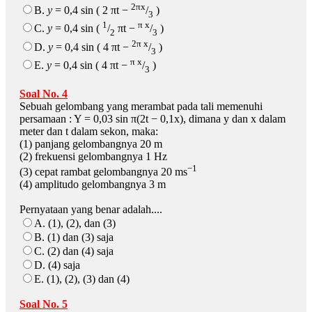
2πx
B.
y
= 0,4 sin ( 2 πt −
/
)
3
1
π x
C.
y
= 0,4 sin (
/
πt −
/
)
2
3
2π x
D.
y
= 0,4 sin ( 4 πt −
/
)
3
π x
E.
y
= 0,4 sin ( 4 πt −
/
)
3
Soal No. 4
Sebuah gelombang yang merambat pada tali memenuhi
persamaan : Y = 0,03 sin π(2t − 0,1x), dimana y dan x dalam
meter dan t dalam sekon, maka:
(1) panjang gelombangnya 20 m
(2) frekuensi gelombangnya 1 Hz
−1
(3) cepat rambat gelombangnya 20 ms
(4) amplitudo gelombangnya 3 m
Pernyataan yang benar adalah....
A. (1), (2), dan (3)
B. (1) dan (3) saja
C. (2) dan (4) saja
D. (4) saja
E. (1), (2), (3) dan (4)
Soal No. 5