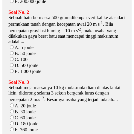
E. 200.000 joule
Soal No. 2
Sebuah batu bermassa 500 gram dilempar vertikal ke atas dari
-1
permukaan tanah dengan kecepatan awal 20 m s
. Bila
-2
percepatan gravitasi bumi g = 10 m s
, maka usaha yang
dilakukan gaya berat batu saat mencapai tinggi maksimum
adalah...
A. 5 joule
B. 50 joule
C. 100
D. 500 joule
E. 1.000 joule
Soal No. 3
Sebuah meja massanya 10 kg mula-mula diam di atas lantai
licin, didorong selama 3 sekon bergerak lurus dengan
−2
percepatan 2 m.s
. Besarnya usaha yang terjadi adalah....
A. 20 joule
B. 30 joule
C. 60 joule
D. 180 joule
E. 360 joule