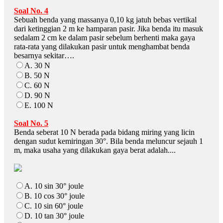
Soal No. 4
Sebuah benda yang massanya 0,10 kg jatuh bebas vertikal
dari ketinggian 2 m ke hamparan pasir. Jika benda itu masuk
sedalam 2 cm ke dalam pasir sebelum berhenti maka gaya
rata-rata yang dilakukan pasir untuk menghambat benda
besarnya sekitar….
A. 30 N
B. 50 N
C. 60 N
D. 90 N
E. 100 N
Soal No. 5
Benda seberat 10 N berada pada bidang miring yang licin
dengan sudut kemiringan 30°. Bila benda meluncur sejauh 1
m, maka usaha yang dilakukan gaya berat adalah....
A. 10 sin 30° joule
B. 10 cos 30° joule
C. 10 sin 60° joule
D. 10 tan 30° joule