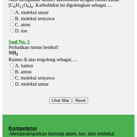
[C
H
O
]
. Karbohidrat ini digolongkan sebagai….
6
12
6
n
A. molekul unsur
B. molekul senyawa
C. atom
D. ion
Soal No. 5
Perhatikan rumus berikut!
NH
3
Rumus di atas tergolong sebagai….
A. kation
B. anion
C. molekul senyawa
D. molekul unsur
Kompetensi
-Mendeskripsikan konsep atom, ion, dan molekul