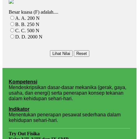
Besar kuasa (F) adalah....
A. A. 200 N
B. B. 250 N
C. C. 500 N
D. D. 2000 N
Kompetensi
Mendeskripsikan dasar-dasar mekanika (gerak, gaya,
usaha, dan energi) serta penerapan konsep tekanan
dalam kehidupan sehari-hari.
Indikator
Menentukan penerapan pesawat sederhana dalam
kehidupan sehari-hari.
Try Out Fisika