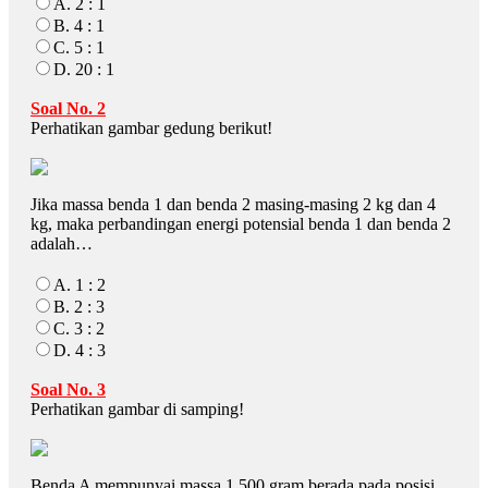
A. 2 : 1
B. 4 : 1
C. 5 : 1
D. 20 : 1
Soal No. 2
Perhatikan gambar gedung berikut!
Jika massa benda 1 dan benda 2 masing-masing 2 kg dan 4
kg, maka perbandingan energi potensial benda 1 dan benda 2
adalah…
A. 1 : 2
B. 2 : 3
C. 3 : 2
D. 4 : 3
Soal No. 3
Perhatikan gambar di samping!
Benda A mempunyai massa 1.500 gram berada pada posisi