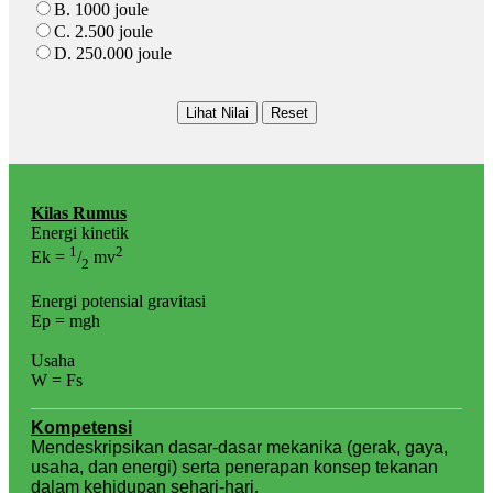
B. 1000 joule
C. 2.500 joule
D. 250.000 joule
Kilas Rumus
Energi kinetik
1
2
Ek =
/
mv
2
Energi potensial gravitasi
Ep = mgh
Usaha
W = Fs
Kompetensi
Mendeskripsikan dasar-dasar mekanika (gerak, gaya,
usaha, dan energi) serta penerapan konsep tekanan
dalam kehidupan sehari-hari.