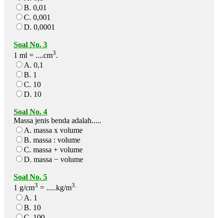
B. 0,01
C. 0,001
D. 0,0001
Soal No. 3
3
1 ml = ....cm
.
A. 0,1
B. 1
C. 10
D. 10
Soal No. 4
Massa jenis benda adalah.....
A. massa x volume
B. massa : volume
C. massa + volume
D. massa − volume
Soal No. 5
3
3.
1 g/cm
= .....kg/m
A. 1
B. 10
C. 100