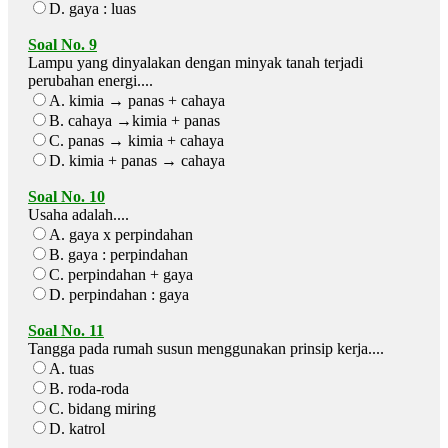
D. gaya : luas
Soal No. 9
Lampu yang dinyalakan dengan minyak tanah terjadi
perubahan energi....
A. kimia → panas + cahaya
B. cahaya →kimia + panas
C. panas → kimia + cahaya
D. kimia + panas → cahaya
Soal No. 10
Usaha adalah....
A. gaya x perpindahan
B. gaya : perpindahan
C. perpindahan + gaya
D. perpindahan : gaya
Soal No. 11
Tangga pada rumah susun menggunakan prinsip kerja....
A. tuas
B. roda-roda
C. bidang miring
D. katrol