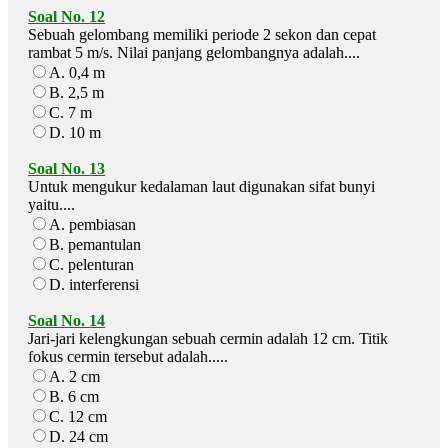
Soal No. 12
Sebuah gelombang memiliki periode 2 sekon dan cepat
rambat 5 m/s. Nilai panjang gelombangnya adalah....
A. 0,4 m
B. 2,5 m
C. 7 m
D. 10 m
Soal No. 13
Untuk mengukur kedalaman laut digunakan sifat bunyi
yaitu....
A. pembiasan
B. pemantulan
C. pelenturan
D. interferensi
Soal No. 14
Jari-jari kelengkungan sebuah cermin adalah 12 cm. Titik
fokus cermin tersebut adalah.....
A. 2 cm
B. 6 cm
C. 12 cm
D. 24 cm