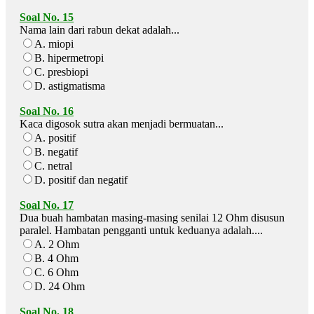
Soal No. 15
Nama lain dari rabun dekat adalah...
A. miopi
B. hipermetropi
C. presbiopi
D. astigmatisma
Soal No. 16
Kaca digosok sutra akan menjadi bermuatan...
A. positif
B. negatif
C. netral
D. positif dan negatif
Soal No. 17
Dua buah hambatan masing-masing senilai 12 Ohm disusun
paralel. Hambatan pengganti untuk keduanya adalah....
A. 2 Ohm
B. 4 Ohm
C. 6 Ohm
D. 24 Ohm
Soal No. 18