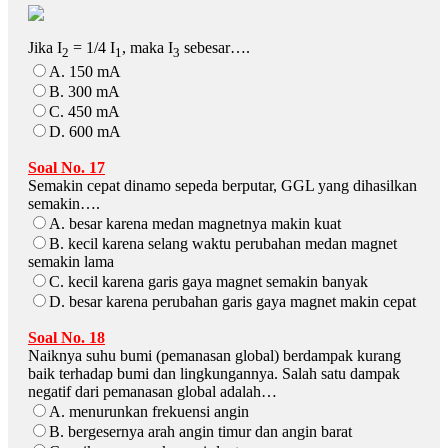
Jika I
= 1/4 I
, maka I
sebesar….
2
1
3
A. 150 mA
B. 300 mA
C. 450 mA
D. 600 mA
Soal No. 17
Semakin cepat dinamo sepeda berputar, GGL yang dihasilkan
semakin….
A. besar karena medan magnetnya makin kuat
B. kecil karena selang waktu perubahan medan magnet
semakin lama
C. kecil karena garis gaya magnet semakin banyak
D. besar karena perubahan garis gaya magnet makin cepat
Soal No. 18
Naiknya suhu bumi (pemanasan global) berdampak kurang
baik terhadap bumi dan lingkungannya. Salah satu dampak
negatif dari pemanasan global adalah…
A. menurunkan frekuensi angin
B. bergesernya arah angin timur dan angin barat