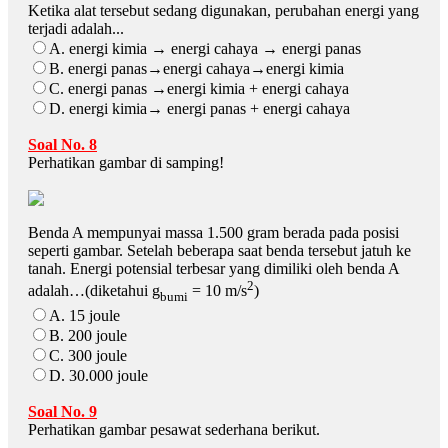
Ketika alat tersebut sedang digunakan, perubahan energi yang
terjadi adalah...
A. energi kimia → energi cahaya → energi panas
B. energi panas→energi cahaya→energi kimia
C. energi panas →energi kimia + energi cahaya
D. energi kimia→ energi panas + energi cahaya
Soal No. 8
Perhatikan gambar di samping!
Benda A mempunyai massa 1.500 gram berada pada posisi
seperti gambar. Setelah beberapa saat benda tersebut jatuh ke
tanah. Energi potensial terbesar yang dimiliki oleh benda A
2
adalah…(diketahui g
= 10 m/s
)
bumi
A. 15 joule
B. 200 joule
C. 300 joule
D. 30.000 joule
Soal No. 9
Perhatikan gambar pesawat sederhana berikut.