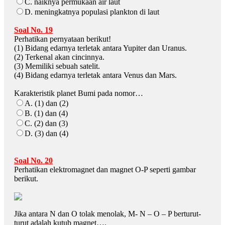
C. naiknya permukaan air laut
D. meningkatnya populasi plankton di laut
Soal No. 19
Perhatikan pernyataan berikut!
(1) Bidang edarnya terletak antara Yupiter dan Uranus.
(2) Terkenal akan cincinnya.
(3) Memiliki sebuah satelit.
(4) Bidang edarnya terletak antara Venus dan Mars.
Karakteristik planet Bumi pada nomor…
A. (1) dan (2)
B. (1) dan (4)
C. (2) dan (3)
D. (3) dan (4)
Soal No. 20
Perhatikan elektromagnet dan magnet O-P seperti gambar
berikut.
Jika antara N dan O tolak menolak, M- N – O – P berturut-
turut adalah kutub magnet….