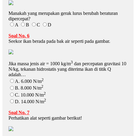
Manakah yang merupakan gerak lurus berubah beraturan
dipercepat?
A
B
C
D
Soal No. 6
Seekor ikan berada pada bak air seperti pada gambar.
3
Jika massa jenis air = 1000 kg/m
dan percepatan gravitasi 10
N/kg, tekanan hidrostatis yang diterima ikan di titik Q
adalah…
2
A. 6.000 N/m
2
B. 8.000 N/m
2
C. 10.000 N/m
2
D. 14.000 N/m
Soal No. 7
Perhatikan alat seperti gambar berikut!