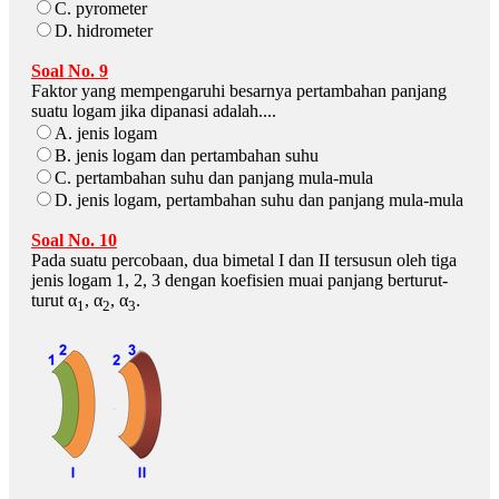
C. pyrometer
D. hidrometer
Soal No. 9
Faktor yang mempengaruhi besarnya pertambahan panjang
suatu logam jika dipanasi adalah....
A. jenis logam
B. jenis logam dan pertambahan suhu
C. pertambahan suhu dan panjang mula-mula
D. jenis logam, pertambahan suhu dan panjang mula-mula
Soal No. 10
Pada suatu percobaan, dua bimetal I dan II tersusun oleh tiga
jenis logam 1, 2, 3 dengan koefisien muai panjang berturut-
turut α
, α
, α
.
1
2
3