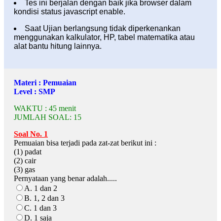
Tes ini berjalan dengan baik jika browser dalam
kondisi status javascript enable.
Saat Ujian berlangsung tidak diperkenankan
menggunakan kalkulator, HP, tabel matematika atau
alat bantu hitung lainnya.
Materi : Pemuaian
Level : SMP
WAKTU : 45 menit
JUMLAH SOAL: 15
Soal No. 1
Pemuaian bisa terjadi pada zat-zat berikut ini :
(1) padat
(2) cair
(3) gas
Pernyataan yang benar adalah.....
A. 1 dan 2
B. 1, 2 dan 3
C. 1 dan 3
D. 1 saja