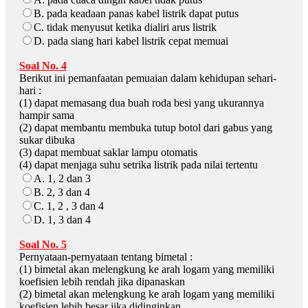
B. pada keadaan panas kabel listrik dapat putus
C. tidak menyusut ketika dialiri arus listrik
D. pada siang hari kabel listrik cepat memuai
Soal No. 4
Berikut ini pemanfaatan pemuaian dalam kehidupan sehari-
hari :
(1) dapat memasang dua buah roda besi yang ukurannya
hampir sama
(2) dapat membantu membuka tutup botol dari gabus yang
sukar dibuka
(3) dapat membuat saklar lampu otomatis
(4) dapat menjaga suhu setrika listrik pada nilai tertentu
A. 1, 2 dan 3
B. 2, 3 dan 4
C. 1, 2 , 3 dan 4
D. 1, 3 dan 4
Soal No. 5
Pernyataan-pernyataan tentang bimetal :
(1) bimetal akan melengkung ke arah logam yang memiliki
koefisien lebih rendah jika dipanaskan
(2) bimetal akan melengkung ke arah logam yang memiliki
koefisien lebih besar jika didinginkan