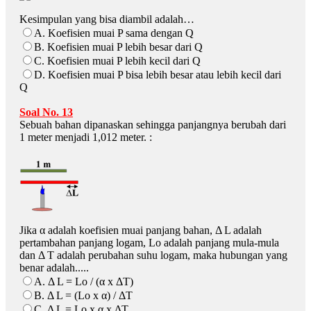
Kesimpulan yang bisa diambil adalah…
A. Koefisien muai P sama dengan Q
B. Koefisien muai P lebih besar dari Q
C. Koefisien muai P lebih kecil dari Q
D. Koefisien muai P bisa lebih besar atau lebih kecil dari
Q
Soal No. 13
Sebuah bahan dipanaskan sehingga panjangnya berubah dari
1 meter menjadi 1,012 meter. :
Jika α adalah koefisien muai panjang bahan, Δ L adalah
pertambahan panjang logam, Lo adalah panjang mula-mula
dan Δ T adalah perubahan suhu logam, maka hubungan yang
benar adalah.....
A. Δ L = Lo / (α x ΔT)
B. Δ L = (Lo x α) / ΔT
C. Δ L = Lo x α x ΔT