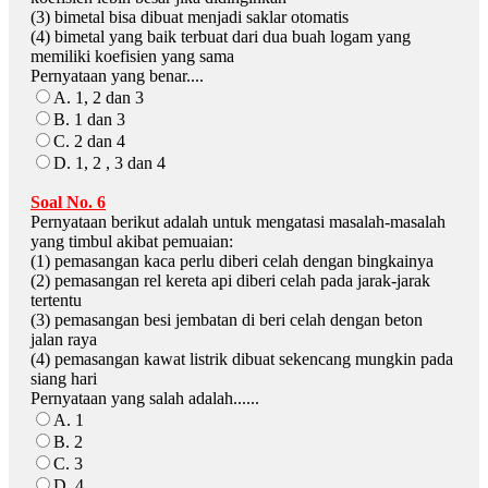
(3) bimetal bisa dibuat menjadi saklar otomatis
(4) bimetal yang baik terbuat dari dua buah logam yang
memiliki koefisien yang sama
Pernyataan yang benar....
A. 1, 2 dan 3
B. 1 dan 3
C. 2 dan 4
D. 1, 2 , 3 dan 4
Soal No. 6
Pernyataan berikut adalah untuk mengatasi masalah-masalah
yang timbul akibat pemuaian:
(1) pemasangan kaca perlu diberi celah dengan bingkainya
(2) pemasangan rel kereta api diberi celah pada jarak-jarak
tertentu
(3) pemasangan besi jembatan di beri celah dengan beton
jalan raya
(4) pemasangan kawat listrik dibuat sekencang mungkin pada
siang hari
Pernyataan yang salah adalah......
A. 1
B. 2
C. 3
D. 4