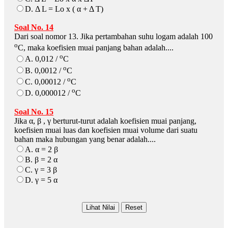
D. Δ L = Lo x ( α + Δ T)
Soal No. 14
Dari soal nomor 13. Jika pertambahan suhu logam adalah 100
o
C, maka koefisien muai panjang bahan adalah....
o
A. 0,012 /
C
o
B. 0,0012 /
C
o
C. 0,00012 /
C
o
D. 0,000012 /
C
Soal No. 15
Jika α, β , γ berturut-turut adalah koefisien muai panjang,
koefisien muai luas dan koefisien muai volume dari suatu
bahan maka hubungan yang benar adalah....
A. α = 2 β
B. β = 2 α
C. γ = 3 β
D. γ = 5 α