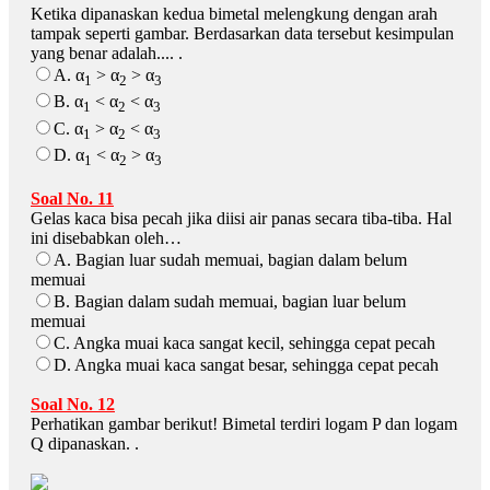
Ketika dipanaskan kedua bimetal melengkung dengan arah
tampak seperti gambar. Berdasarkan data tersebut kesimpulan
yang benar adalah.... .
A. α
> α
> α
1
2
3
B. α
< α
< α
1
2
3
C. α
> α
< α
1
2
3
D. α
< α
> α
1
2
3
Soal No. 11
Gelas kaca bisa pecah jika diisi air panas secara tiba-tiba. Hal
ini disebabkan oleh…
A. Bagian luar sudah memuai, bagian dalam belum
memuai
B. Bagian dalam sudah memuai, bagian luar belum
memuai
C. Angka muai kaca sangat kecil, sehingga cepat pecah
D. Angka muai kaca sangat besar, sehingga cepat pecah
Soal No. 12
Perhatikan gambar berikut! Bimetal terdiri logam P dan logam
Q dipanaskan. .