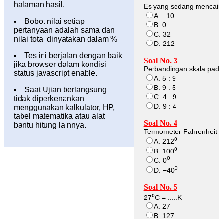
halaman hasil.
Es yang sedang mencair
A. −10
Bobot nilai setiap
B. 0
pertanyaan adalah sama dan
C. 32
nilai total dinyatakan dalam %
D. 212
Tes ini berjalan dengan baik
Soal No. 3
jika browser dalam kondisi
Perbandingan skala pada
status javascript enable.
A. 5 : 9
B. 9 : 5
Saat Ujian berlangsung
C. 4 : 9
tidak diperkenankan
D. 9 : 4
menggunakan kalkulator, HP,
tabel matematika atau alat
Soal No. 4
bantu hitung lainnya.
Termometer Fahrenheit 
o
A. 212
o
B. 100
o
C. 0
o
D. −40
Soal No. 5
o
27
C = .....K
A. 27
B. 127