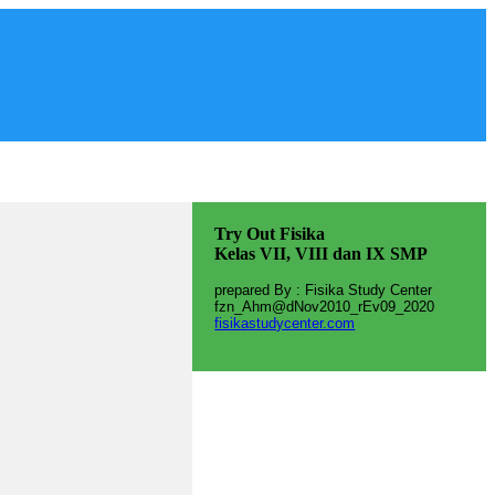
Try Out Fisika
Kelas VII, VIII dan IX SMP
prepared By :
Fisika Study Center
fzn_Ahm@dNov2010_rEv09_2020
fisikastudycenter.com