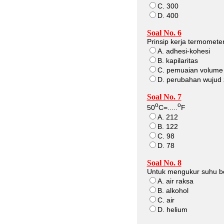
C. 300
D. 400
Soal No. 6
Prinsip kerja termomete
A. adhesi-kohesi
B. kapilaritas
C. pemuaian volume
D. perubahan wujud 
Soal No. 7
o
o
50
C=.....
F
A. 212
B. 122
C. 98
D. 78
Soal No. 8
Untuk mengukur suhu ben
A. air raksa
B. alkohol
C. air
D. helium