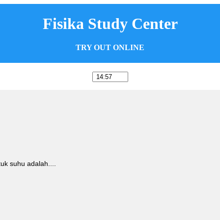
Fisika Study Center
TRY OUT ONLINE
uk suhu adalah....