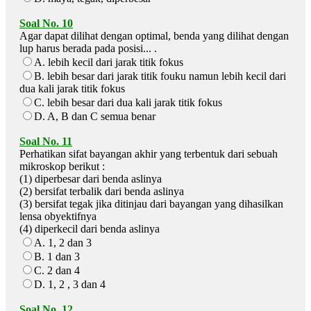
Soal No. 10
Agar dapat dilihat dengan optimal, benda yang dilihat dengan
lup harus berada pada posisi... .
A. lebih kecil dari jarak titik fokus
B. lebih besar dari jarak titik fouku namun lebih kecil dari
dua kali jarak titik fokus
C. lebih besar dari dua kali jarak titik fokus
D. A, B dan C semua benar
Soal No. 11
Perhatikan sifat bayangan akhir yang terbentuk dari sebuah
mikroskop berikut :
(1) diperbesar dari benda aslinya
(2) bersifat terbalik dari benda aslinya
(3) bersifat tegak jika ditinjau dari bayangan yang dihasilkan
lensa obyektifnya
(4) diperkecil dari benda aslinya
A. 1, 2 dan 3
B. 1 dan 3
C. 2 dan 4
D. 1, 2 , 3 dan 4
Soal No. 12