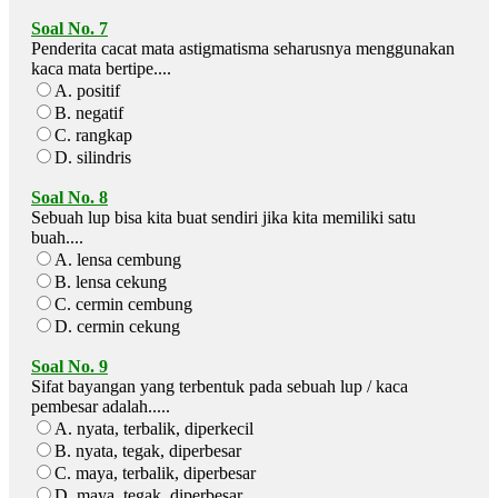
Soal No. 7
Penderita cacat mata astigmatisma seharusnya menggunakan
kaca mata bertipe....
A. positif
B. negatif
C. rangkap
D. silindris
Soal No. 8
Sebuah lup bisa kita buat sendiri jika kita memiliki satu
buah....
A. lensa cembung
B. lensa cekung
C. cermin cembung
D. cermin cekung
Soal No. 9
Sifat bayangan yang terbentuk pada sebuah lup / kaca
pembesar adalah.....
A. nyata, terbalik, diperkecil
B. nyata, tegak, diperbesar
C. maya, terbalik, diperbesar
D. maya, tegak, diperbesar