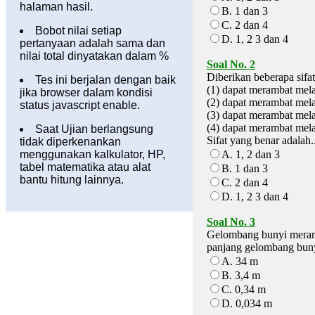
halaman hasil.
B. 1 dan 3
C. 2 dan 4
Bobot nilai setiap
D. 1, 2 3 dan 4
pertanyaan adalah sama dan
nilai total dinyatakan dalam %
Soal No. 2
Diberikan beberapa sifat
Tes ini berjalan dengan baik
(1) dapat merambat mela
jika browser dalam kondisi
(2) dapat merambat melal
status javascript enable.
(3) dapat merambat mel
(4) dapat merambat mel
Saat Ujian berlangsung
Sifat yang benar adalah..
tidak diperkenankan
menggunakan kalkulator, HP,
A. 1, 2 dan 3
tabel matematika atau alat
B. 1 dan 3
bantu hitung lainnya.
C. 2 dan 4
D. 1, 2 3 dan 4
Soal No. 3
Gelombang bunyi meramb
panjang gelombang bunyi
A. 34 m
B. 3,4 m
C. 0,34 m
D. 0,034 m