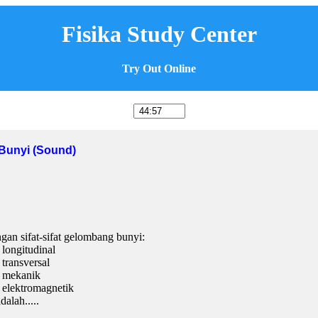
Fisika Study Center
Try Out Online
 Bunyi (Sound)
ngan sifat-sifat gelombang bunyi:
longitudinal
transversal
g mekanik
 elektromagnetik
alah.....