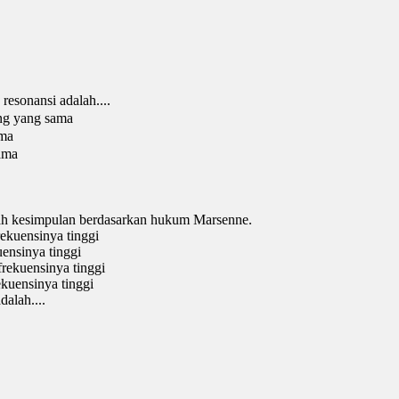
 resonansi adalah....
ng yang sama
ama
ama
lah kesimpulan berdasarkan hukum Marsenne.
rekuensinya tinggi
uensinya tinggi
frekuensinya tinggi
ekuensinya tinggi
alah....