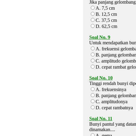
Jika panjang gelombang 
A. 7,5 cm
B. 12,5 cm
C. 37,5 cm
D. 62,5 cm
Soal No. 9
Untuk mendapatkan buny
A. frekuensi gelomb
B. panjang gelomban
C. amplitudo gelomb
D. cepat rambat gel
Soal No. 10
Tinggi rendah bunyi dipe
A. frekuensinya
B. panjang gelomba
C. amplitudonya
D. cepat rambatnya
Soal No. 11
Bunyi pantul yang datan
dinamakan....
A. gema