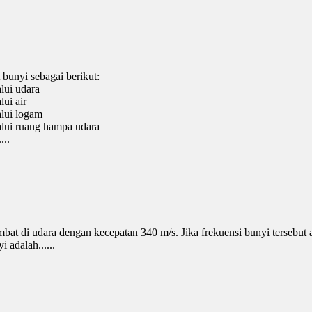
 bunyi sebagai berikut:
lui udara
ui air
alui logam
alui ruang hampa udara
...
at di udara dengan kecepatan 340 m/s. Jika frekuensi bunyi tersebut
 adalah......