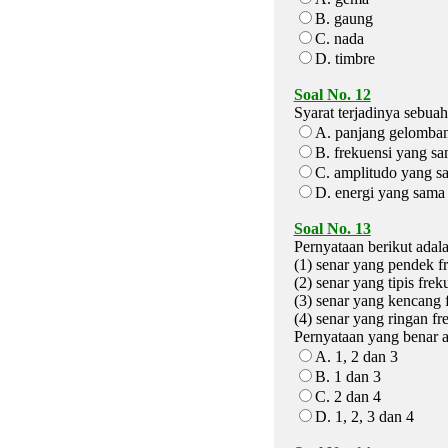
B. gaung
C. nada
D. timbre
Soal No. 12
Syarat terjadinya sebuah
A. panjang gelomba
B. frekuensi yang s
C. amplitudo yang s
D. energi yang sama
Soal No. 13
Pernyataan berikut ada
(1) senar yang pendek f
(2) senar yang tipis frek
(3) senar yang kencang 
(4) senar yang ringan fr
Pernyataan yang benar ad
A. 1, 2 dan 3
B. 1 dan 3
C. 2 dan 4
D. 1, 2, 3 dan 4