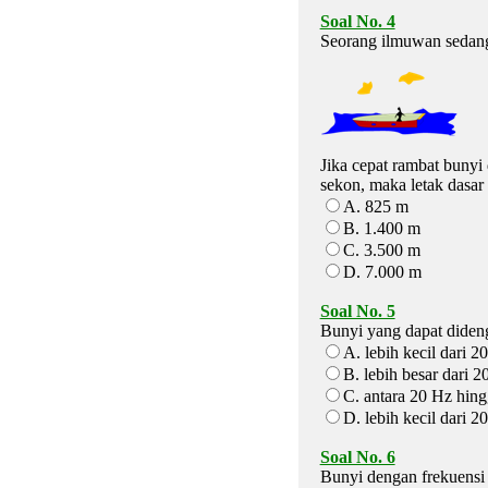
Soal No. 4
Seorang ilmuwan sedang 
Jika cepat rambat bunyi
sekon, maka letak dasar l
A. 825 m
B. 1.400 m
C. 3.500 m
D. 7.000 m
Soal No. 5
Bunyi yang dapat didenga
A. lebih kecil dari 2
B. lebih besar dari 
C. antara 20 Hz hin
D. lebih kecil dari 2
Soal No. 6
Bunyi dengan frekuensi 