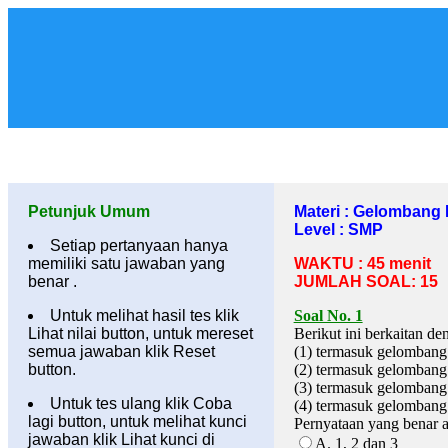
Petunjuk Umum
Materi : Gelombang
Level : SMP
Setiap pertanyaan hanya
memiliki satu jawaban yang
WAKTU : 45 menit
benar .
JUMLAH SOAL: 15
Untuk melihat hasil tes klik
Soal No. 1
Lihat nilai button, untuk mereset
Berikut ini berkaitan de
semua jawaban klik Reset
(1) termasuk gelombang 
button.
(2) termasuk gelombang 
(3) termasuk gelomban
Untuk tes ulang klik Coba
(4) termasuk gelombang
lagi button, untuk melihat kunci
Pernyataan yang benar ad
jawaban klik Lihat kunci di
A. 1, 2 dan 3