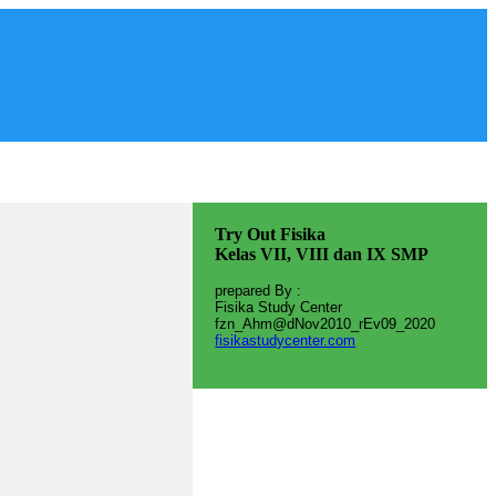
Try Out Fisika
Kelas VII, VIII dan IX SMP
prepared By :
Fisika Study Center
fzn_Ahm@dNov2010_rEv09_2020
fisikastudycenter.com