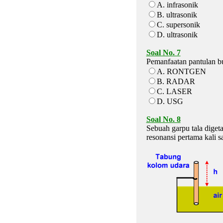
A. infrasonik
B. ultrasonik
C. supersonik
D. ultrasonik
Soal No. 7
Pemanfaatan pantulan bu
A. RONTGEN
B. RADAR
C. LASER
D. USG
Soal No. 8
Sebuah garpu tala diget
resonansi pertama kali s