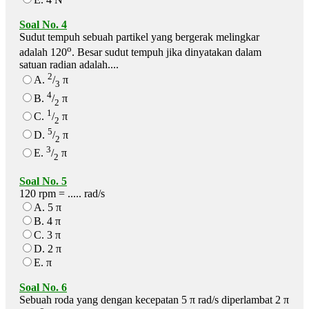
Soal No. 4
Sudut tempuh sebuah partikel yang bergerak melingkar
o
adalah 120
. Besar sudut tempuh jika dinyatakan dalam
satuan radian adalah....
2
A.
/
π
3
4
B.
/
π
2
1
C.
/
π
2
5
D.
/
π
2
3
E.
/
π
2
Soal No. 5
120 rpm = ..... rad/s
A. 5 π
B. 4 π
C. 3 π
D. 2 π
E. π
Soal No. 6
Sebuah roda yang dengan kecepatan 5 π rad/s diperlambat 2 π