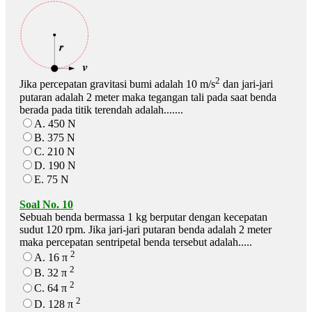
2
Jika percepatan gravitasi bumi adalah 10 m/s
dan jari-jari
putaran adalah 2 meter maka tegangan tali pada saat benda
berada pada titik terendah adalah.......
A. 450 N
B. 375 N
C. 210 N
D. 190 N
E. 75 N
Soal No. 10
Sebuah benda bermassa 1 kg berputar dengan kecepatan
sudut 120 rpm. Jika jari-jari putaran benda adalah 2 meter
maka percepatan sentripetal benda tersebut adalah.....
2
A. 16 π
2
B. 32 π
2
C. 64 π
2
D. 128 π