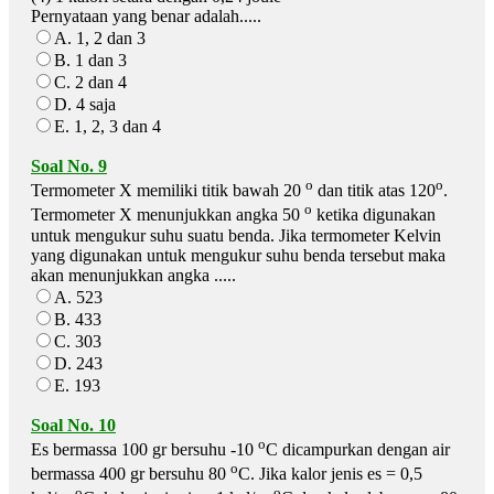
Pernyataan yang benar adalah.....
A. 1, 2 dan 3
B. 1 dan 3
C. 2 dan 4
D. 4 saja
E. 1, 2, 3 dan 4
Soal No. 9
o
o
Termometer X memiliki titik bawah 20
dan titik atas 120
.
o
Termometer X menunjukkan angka 50
ketika digunakan
untuk mengukur suhu suatu benda. Jika termometer Kelvin
yang digunakan untuk mengukur suhu benda tersebut maka
akan menunjukkan angka .....
A. 523
B. 433
C. 303
D. 243
E. 193
Soal No. 10
o
Es bermassa 100 gr bersuhu -10
C dicampurkan dengan air
o
bermassa 400 gr bersuhu 80
C. Jika kalor jenis es = 0,5
o
o