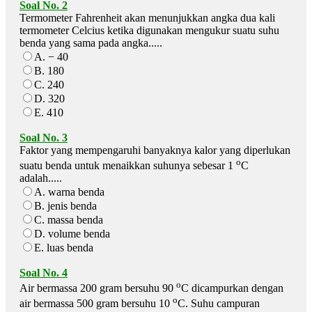
Soal No. 2
Termometer Fahrenheit akan menunjukkan angka dua kali
termometer Celcius ketika digunakan mengukur suatu suhu
benda yang sama pada angka.....
A. − 40
B. 180
C. 240
D. 320
E. 410
Soal No. 3
Faktor yang mempengaruhi banyaknya kalor yang diperlukan
o
suatu benda untuk menaikkan suhunya sebesar 1
C
adalah.....
A. warna benda
B. jenis benda
C. massa benda
D. volume benda
E. luas benda
Soal No. 4
o
Air bermassa 200 gram bersuhu 90
C dicampurkan dengan
o
air bermassa 500 gram bersuhu 10
C. Suhu campuran