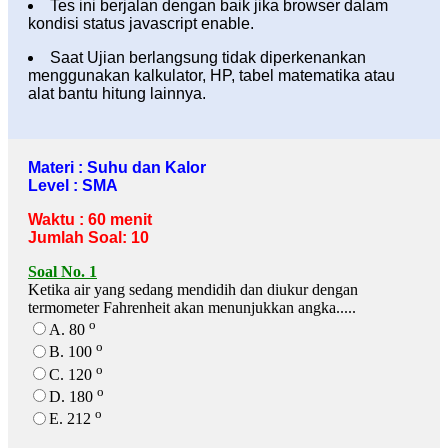
Tes ini berjalan dengan baik jika browser dalam
kondisi status javascript enable.
Saat Ujian berlangsung tidak diperkenankan
menggunakan kalkulator, HP, tabel matematika atau
alat bantu hitung lainnya.
Materi : Suhu dan Kalor
Level : SMA
Waktu : 60 menit
Jumlah Soal: 10
Soal No. 1
Ketika air yang sedang mendidih dan diukur dengan
termometer Fahrenheit akan menunjukkan angka.....
o
A. 80
o
B. 100
o
C. 120
o
D. 180
o
E. 212