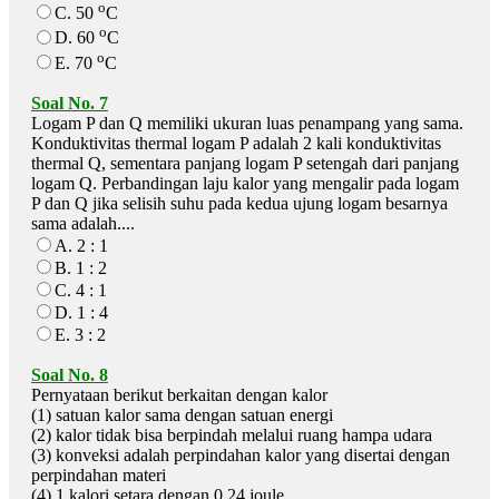
o
C. 50
C
o
D. 60
C
o
E. 70
C
Soal No. 7
Logam P dan Q memiliki ukuran luas penampang yang sama.
Konduktivitas thermal logam P adalah 2 kali konduktivitas
thermal Q, sementara panjang logam P setengah dari panjang
logam Q. Perbandingan laju kalor yang mengalir pada logam
P dan Q jika selisih suhu pada kedua ujung logam besarnya
sama adalah....
A. 2 : 1
B. 1 : 2
C. 4 : 1
D. 1 : 4
E. 3 : 2
Soal No. 8
Pernyataan berikut berkaitan dengan kalor
(1) satuan kalor sama dengan satuan energi
(2) kalor tidak bisa berpindah melalui ruang hampa udara
(3) konveksi adalah perpindahan kalor yang disertai dengan
perpindahan materi
(4) 1 kalori setara dengan 0,24 joule