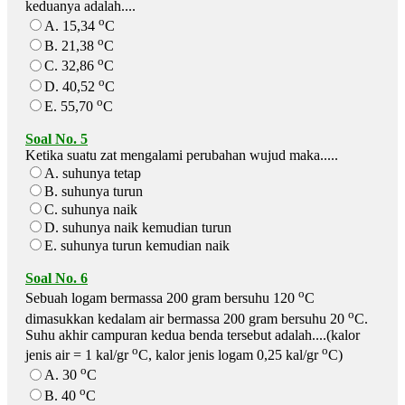
keduanya adalah....
o
A. 15,34
C
o
B. 21,38
C
o
C. 32,86
C
o
D. 40,52
C
o
E. 55,70
C
Soal No. 5
Ketika suatu zat mengalami perubahan wujud maka.....
A. suhunya tetap
B. suhunya turun
C. suhunya naik
D. suhunya naik kemudian turun
E. suhunya turun kemudian naik
Soal No. 6
o
Sebuah logam bermassa 200 gram bersuhu 120
C
o
dimasukkan kedalam air bermassa 200 gram bersuhu 20
C.
Suhu akhir campuran kedua benda tersebut adalah....(kalor
o
o
jenis air = 1 kal/gr
C, kalor jenis logam 0,25 kal/gr
C)
o
A. 30
C
o
B. 40
C