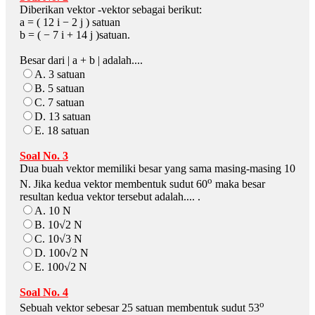
Diberikan vektor -vektor sebagai berikut:
a = ( 12 i − 2 j ) satuan
b = ( − 7 i + 14 j )satuan.
Besar dari | a + b | adalah....
A. 3 satuan
B. 5 satuan
C. 7 satuan
D. 13 satuan
E. 18 satuan
Soal No. 3
Dua buah vektor memiliki besar yang sama masing-masing 10
o
N. Jika kedua vektor membentuk sudut 60
maka besar
resultan kedua vektor tersebut adalah.... .
A. 10 N
B. 10√2 N
C. 10√3 N
D. 100√2 N
E. 100√2 N
Soal No. 4
o
Sebuah vektor sebesar 25 satuan membentuk sudut 53