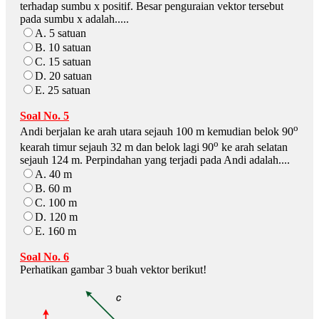
terhadap sumbu x positif. Besar penguraian vektor tersebut
pada sumbu x adalah.....
A. 5 satuan
B. 10 satuan
C. 15 satuan
D. 20 satuan
E. 25 satuan
Soal No. 5
o
Andi berjalan ke arah utara sejauh 100 m kemudian belok 90
o
kearah timur sejauh 32 m dan belok lagi 90
ke arah selatan
sejauh 124 m. Perpindahan yang terjadi pada Andi adalah....
A. 40 m
B. 60 m
C. 100 m
D. 120 m
E. 160 m
Soal No. 6
Perhatikan gambar 3 buah vektor berikut!