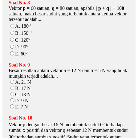
Soal No. 8
Vektor
p
= 60 satuan,
q
= 80 satuan, apabila
| p + q | = 100
satuan, maka besar sudut yang terbentuk antara kedua vektor
tersebut adalah....
o
A. 180
o
B. 150
o
C. 120
o
D. 90
o
E. 60
Soal No. 9
Besar resultan antara vektor a = 12 N dan b = 5 N yang tidak
mungkin terjadi adalah....
A. 21 N
B. 17 N
C. 13 N
D. 9 N
E. 7 N
Soal No. 10
o
Vektor p dengan besar 16 N membentuk sudut 0
terhadap
sumbu x positif, dan vektor q sebesar 12 N membentuk sudut
o
90
terhadap sumbu x positif. Sudut yang terbentuk antara