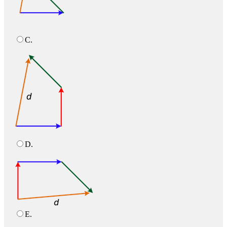
C.
D.
E.