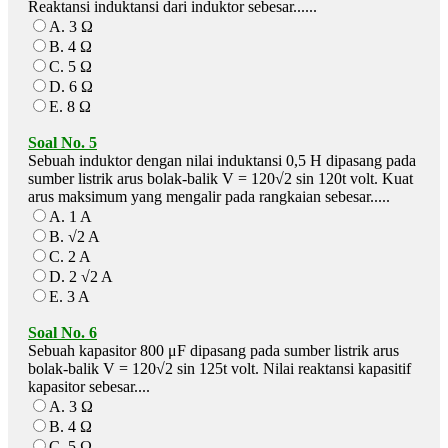
Reaktansi induktansi dari induktor sebesar......
A. 3 Ω
B. 4 Ω
C. 5 Ω
D. 6 Ω
E. 8 Ω
Soal No. 5
Sebuah induktor dengan nilai induktansi 0,5 H dipasang pada
sumber listrik arus bolak-balik V = 120√2 sin 120t volt. Kuat
arus maksimum yang mengalir pada rangkaian sebesar.....
A. 1 A
B. √2 A
C. 2 A
D. 2 √2 A
E. 3 A
Soal No. 6
Sebuah kapasitor 800 μF dipasang pada sumber listrik arus
bolak-balik V = 120√2 sin 125t volt. Nilai reaktansi kapasitif
kapasitor sebesar....
A. 3 Ω
B. 4 Ω
C. 5 Ω