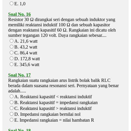
E. 1,0
Soal No. 16
Resistor 30 Ω dirangkai seri dengan sebuah induktor yang
memiliki reaktansi induktif 100 Ω dan sebuah kapasitor
dengan reaktansi kapasitif 60 Ω. Rangkaian ini dicatu oleh
sumber tegangan 120 volt. Daya rangkaian sebesar....
A. 21,6 watt
B. 43,2 watt
C. 86,4 watt
D. 172,8 watt
E. 345,6 watt
Soal No. 17
Rangkaian suatu rangkaian arus listrik bolak balik RLC
berada dalam suasana resonansi seri. Pernyataan yang benar
adalah.....
A. Reaktansi kapasitif < reaktansi induktif
B. Reaktansi kapasitif = impedansi rangkaian
C. Reaktansi kapasitif > reaktansi induktif
D. Impedansi rangkaian bernilai nol
E. Impedansi rangkaian = nilai hambatan R
Soal No. 18