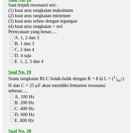
Saat terjadi resonansi seri :
(1) kuat arus rangkaian maksimum
(2) kuat arus rangkaian minimum
(3) kuat arus sefase dengan tegangan
(4) kuat arus rangkaian = nol
Pernyataan yang benar.....
A. 1, 2 dan 3
B. 1 dan 3
C. 2 dan 4
D. 4 saja
E. 1, 2, 3 dan 4
Soal No. 19
1
Suatu rangkaian RLC bolak-balik dengan R = 8 Ω L = (
/
)
2
4π
H dan C = 25 μF akan memiliki frekuensi resonansi
sebesar.....
A. 100 Hz
B. 200 Hz
C. 400 Hz
D. 600 Hz
E. 800 Hz
Soal No. 20