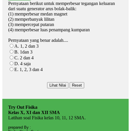
Pernyataan berikut untuk memperbesar tegangan keluaran
dari suatu generator arus bolak-balik:
(1) memperbesar medan magnet
(2) memperbanyak lilitan
(3) mempercepat putaran
(4) memperbesar luas penampang kumparan
Pernyataan yang benar adalah....
A. 1, 2 dan 3
B. 1dan 3
C. 2 dan 4
D. 4 saja
E. 1, 2, 3 dan 4
Try Out Fisika
Kelas X, XI dan XII SMA
Latihan soal Fisika kelas 10, 11, 12 SMA.
prepared By :