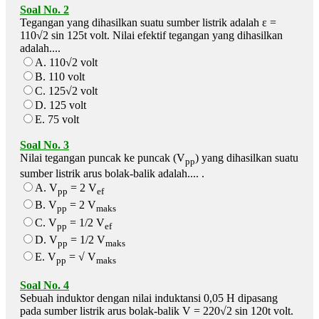
Soal No. 2
Tegangan yang dihasilkan suatu sumber listrik adalah ε =
110√2 sin 125t volt. Nilai efektif tegangan yang dihasilkan
adalah....
A. 110√2 volt
B. 110 volt
C. 125√2 volt
D. 125 volt
E. 75 volt
Soal No. 3
Nilai tegangan puncak ke puncak (V
) yang dihasilkan suatu
pp
sumber listrik arus bolak-balik adalah.... .
A. V
= 2 V
pp
ef
B. V
= 2 V
pp
maks
C. V
= 1/2 V
pp
ef
D. V
= 1/2 V
pp
maks
E. V
= √ V
pp
maks
Soal No. 4
Sebuah induktor dengan nilai induktansi 0,05 H dipasang
pada sumber listrik arus bolak-balik V = 220√2 sin 120t volt.