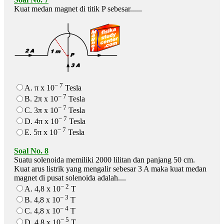
Kuat medan magnet di titik P sebesar......
− 7
A. π x 10
Tesla
− 7
B. 2π x 10
Tesla
− 7
C. 3π x 10
Tesla
− 7
D. 4π x 10
Tesla
− 7
E. 5π x 10
Tesla
Soal No. 8
Suatu solenoida memiliki 2000 lilitan dan panjang 50 cm.
Kuat arus listrik yang mengalir sebesar 3 A maka kuat medan
magnet di pusat solenoida adalah....
− 2
A. 4,8 x 10
T
− 3
B. 4,8 x 10
T
− 4
C. 4,8 x 10
T
− 5
D. 4,8 x 10
T