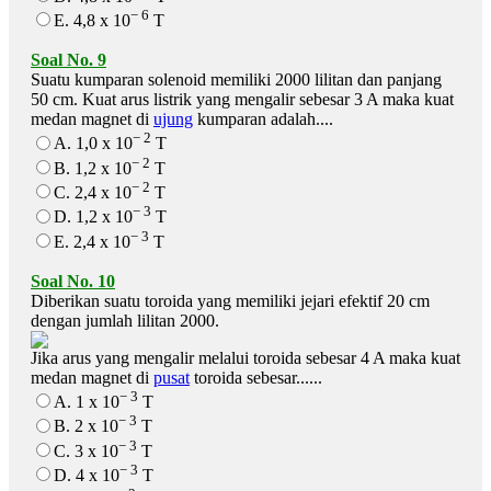
− 6
E. 4,8 x 10
T
Soal No. 9
Suatu kumparan solenoid memiliki 2000 lilitan dan panjang
50 cm. Kuat arus listrik yang mengalir sebesar 3 A maka kuat
medan magnet di
ujung
kumparan adalah....
− 2
A. 1,0 x 10
T
− 2
B. 1,2 x 10
T
− 2
C. 2,4 x 10
T
− 3
D. 1,2 x 10
T
− 3
E. 2,4 x 10
T
Soal No. 10
Diberikan suatu toroida yang memiliki jejari efektif 20 cm
dengan jumlah lilitan 2000.
Jika arus yang mengalir melalui toroida sebesar 4 A maka kuat
medan magnet di
pusat
toroida sebesar......
− 3
A. 1 x 10
T
− 3
B. 2 x 10
T
− 3
C. 3 x 10
T
− 3
D. 4 x 10
T