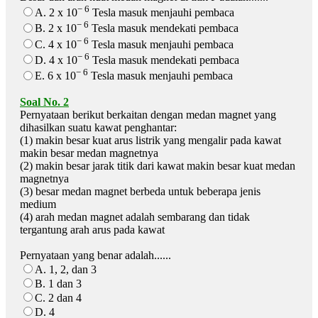
− 6
A. 2 x 10
Tesla masuk menjauhi pembaca
− 6
B. 2 x 10
Tesla masuk mendekati pembaca
− 6
C. 4 x 10
Tesla masuk menjauhi pembaca
− 6
D. 4 x 10
Tesla masuk mendekati pembaca
− 6
E. 6 x 10
Tesla masuk menjauhi pembaca
Soal No. 2
Pernyataan berikut berkaitan dengan medan magnet yang
dihasilkan suatu kawat penghantar:
(1) makin besar kuat arus listrik yang mengalir pada kawat
makin besar medan magnetnya
(2) makin besar jarak titik dari kawat makin besar kuat medan
magnetnya
(3) besar medan magnet berbeda untuk beberapa jenis
medium
(4) arah medan magnet adalah sembarang dan tidak
tergantung arah arus pada kawat
Pernyataan yang benar adalah......
A. 1, 2, dan 3
B. 1 dan 3
C. 2 dan 4
D. 4