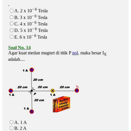
.
− 6
A. 2 x 10
Tesla
− 6
B. 3 x 10
Tesla
− 6
C. 4 x 10
Tesla
− 6
D. 5 x 10
Tesla
− 6
E. 6 x 10
Tesla
Soal No. 14
Agar kuat medan magnet di titik P
nol
. maka besar I
X
adalah....
A. 1 A
B. 2 A