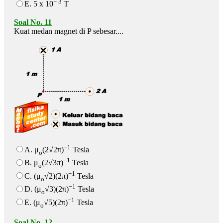
− 3
E. 5 x 10
T
Soal No. 11
Kuat medan magnet di P sebesar....
−1
A. μ
(2√2π)
Tesla
o
−1
B. μ
(2√3π)
Tesla
o
−1
C. (μ
√2)(2π)
Tesla
o
−1
D. (μ
√3)(2π)
Tesla
o
−1
E. (μ
√5)(2π)
Tesla
o
Soal No. 12