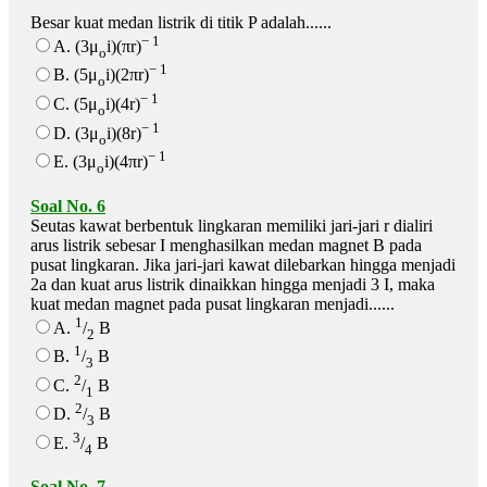
Besar kuat medan listrik di titik P adalah......
− 1
A. (3μ
i)(πr)
o
− 1
B. (5μ
i)(2πr)
o
− 1
C. (5μ
i)(4r)
o
− 1
D. (3μ
i)(8r)
o
− 1
E. (3μ
i)(4πr)
o
Soal No. 6
Seutas kawat berbentuk lingkaran memiliki jari-jari r dialiri
arus listrik sebesar I menghasilkan medan magnet B pada
pusat lingkaran. Jika jari-jari kawat dilebarkan hingga menjadi
2a dan kuat arus listrik dinaikkan hingga menjadi 3 I, maka
kuat medan magnet pada pusat lingkaran menjadi......
1
A.
/
B
2
1
B.
/
B
3
2
C.
/
B
1
2
D.
/
B
3
3
E.
/
B
4
Soal No. 7