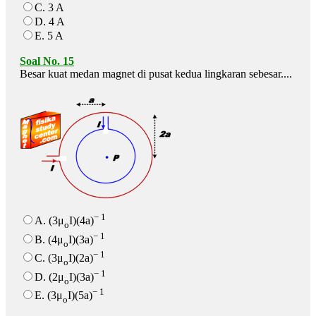
C. 3 A
D. 4 A
E. 5 A
Soal No. 15
Besar kuat medan magnet di pusat kedua lingkaran sebesar....
− 1
A. (3μ
I)(4a)
o
− 1
B. (4μ
I)(3a)
o
− 1
C. (3μ
I)(2a)
o
− 1
D. (2μ
I)(3a)
o
− 1
E. (3μ
I)(5a)
o