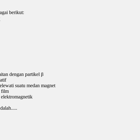
agai berikut:
X
itan dengan partikel β
atif
 melewati suatu medan magnet
 film
 elektromagnetik
alah.....