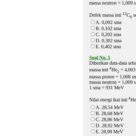
massa neutron = 1,009 
12
Defek massa inti
C
se
6
A. 0,092 sma
B. 0,102 sma
C. 0,202 sma
D. 0,302 sma
E. 0,402 sma
Soal No. 5
Diberikan data-data seba
4
massa inti
He
= 4,003
2
massa proton = 1,008 s
massa neutron = 1,009 
1 sma = 931 MeV
4
Nilai energi ikat inti
H
A. 28,54 MeV
B. 28,68 MeV
C. 28,86 MeV
D. 28,92 MeV
E. 28,98 MeV