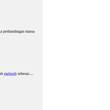
aka perbandingan massa
lah
meluruh
sebesar.....