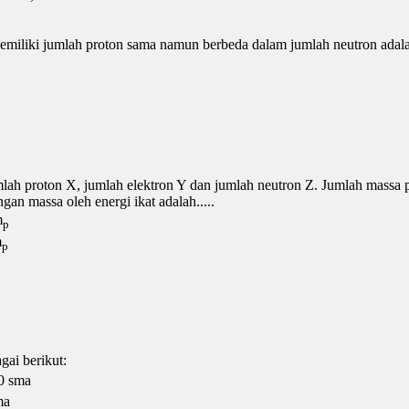
miliki jumlah proton sama namun berbeda dalam jumlah neutron adalah
lah proton X, jumlah elektron Y dan jumlah neutron Z. Jumlah massa 
gan massa oleh energi ikat adalah.....
m
p
m
p
gai berikut:
0 sma
ma