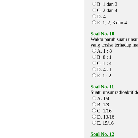
B. 1 dan 3
C. 2 dan 4
D. 4
E. 1, 2, 3 dan 4
Soal No. 10
Waktu paruh suatu unsur
yang tersisa terhadap ma
A. 1 : 8
B. 8 : 1
C. 1 : 4
D. 4 : 1
E. 1 : 2
Soal No. 11
Suatu unsur radioaktif 
A. 1/4
B. 1/8
C. 1/16
D. 13/16
E. 15/16
Soal No. 12