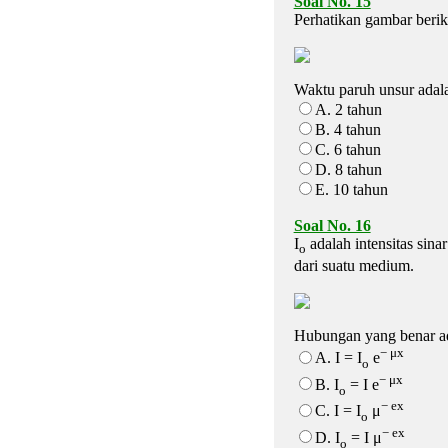
Soal No. 15
Perhatikan gambar berik
Waktu paruh unsur adalah
A. 2 tahun
B. 4 tahun
C. 6 tahun
D. 8 tahun
E. 10 tahun
Soal No. 16
I
adalah intensitas sina
o
dari suatu medium.
Hubungan yang benar ada
− μx
A. I = I
e
o
− μx
B. I
= I e
o
− ex
C. I = I
μ
o
− ex
D. I
= I μ
o