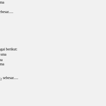
sma
besar.....
gai berikut:
 sma
ma
sma
e
sebesar.....
2