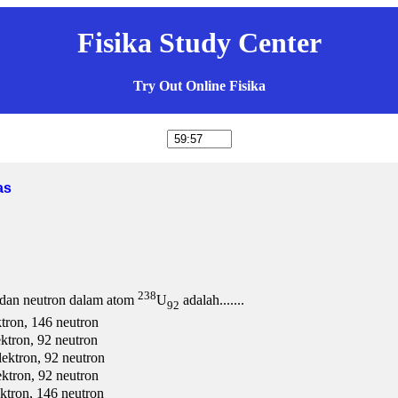
Fisika Study Center
Try Out Online Fisika
as
238
n dan neutron dalam atom
U
adalah.......
92
ktron, 146 neutron
ektron, 92 neutron
lektron, 92 neutron
ektron, 92 neutron
ektron, 146 neutron