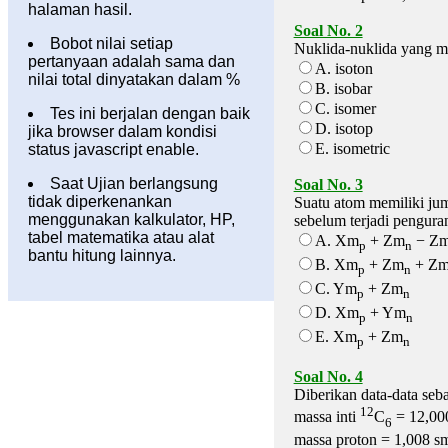
halaman hasil.
Soal No. 2
Bobot nilai setiap
Nuklida-nuklida yang me
pertanyaan adalah sama dan
A. isoton
nilai total dinyatakan dalam %
B. isobar
C. isomer
Tes ini berjalan dengan baik
D. isotop
jika browser dalam kondisi
E. isometric
status javascript enable.
Saat Ujian berlangsung
Soal No. 3
tidak diperkenankan
Suatu atom memiliki jum
menggunakan kalkulator, HP,
sebelum terjadi penguran
tabel matematika atau alat
A. Xm
+ Zm
− Z
p
n
bantu hitung lainnya.
B. Xm
+ Zm
+ Z
p
n
C. Ym
+ Zm
p
n
D. Xm
+ Ym
p
n
E. Xm
+ Zm
p
n
Soal No. 4
Diberikan data-data seba
12
massa inti
C
= 12,00
6
massa proton = 1,008 s