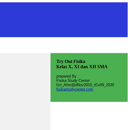
Try Out Fisika
Kelas X, XI dan XII SMA
prepared By :
Fisika Study Center
fzn_Ahm@dNov2010_rEv09_2020
fisikastudycenter.com