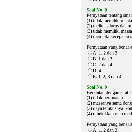
Soal No. 8
Pernyataan tentang sin
(1) tidak memiliki muatan
(2) melintas lurus dala
(3) tidak memiliki massa
(4) memiliki kecepatan
Pernyataan yang benar ad
A. 1, 2 dan 3
B. 1 dan 3
C. 2 dan 4
D. 4
E. 1, 2, 3 dan 4
Soal No. 9
Berkaitan dengan sifat-si
(1) tidak bermuatan
(2) massanya sama denga
(3) daya tembusnya lebi
(4) dibelokkan oleh med
Pernyataan yang benar ad
A. 1, 2 dan 3