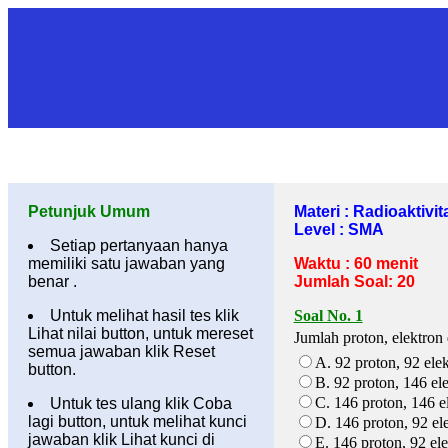
Petunjuk Umum
Materi : Radioaktivit
Level : SMA
Setiap pertanyaan hanya
memiliki satu jawaban yang
Waktu : 60 menit
benar .
Jumlah Soal: 20
Untuk melihat hasil tes klik
Soal No. 1
Lihat nilai button, untuk mereset
Jumlah proton, elektro
semua jawaban klik Reset
A. 92 proton, 92 ele
button.
B. 92 proton, 146 el
C. 146 proton, 146 e
Untuk tes ulang klik Coba
lagi button, untuk melihat kunci
D. 146 proton, 92 el
jawaban klik Lihat kunci di
E. 146 proton, 92 el