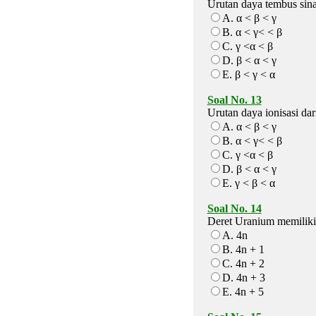
Urutan daya tembus sinar
A. α < β < γ
B. α < γ< < β
C. γ <α < β
D. β < α < γ
E. β < γ < α
Soal No. 13
Urutan daya ionisasi dar
A. α < β < γ
B. α < γ< < β
C. γ <α < β
D. β < α < γ
E. γ < β < α
Soal No. 14
Deret Uranium memiliki 
A. 4n
B. 4n + 1
C. 4n + 2
D. 4n + 3
E. 4n + 5