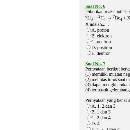
Soal No. 6
Diberikan reaksi inti seb
6
2
7
Li
+
H
→
Be
+ 
3
1
4
X adalah......
A. proton
B. elektron
C. neutron
D. positron
E. deutron
Soal No. 7
Pernyataan berikut berka
(1) memiliki muatan neg
(2) melintas lurus saat
(3) dapat menghitamkan
(4) termasuk gelombang
Pernyataan yang benar ad
A. 1, 2 dan 3
B. 1 dan 3
C. 2 dan 4
D. 4
E. 1, 2, 3 dan 4