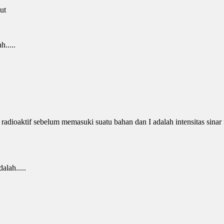
ut
.....
r radioaktif sebelum memasuki suatu bahan dan I adalah intensitas sinar r
lah.....