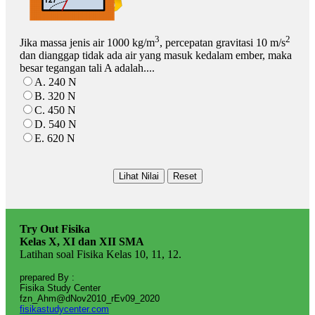
3
2
Jika massa jenis air 1000 kg/m
, percepatan gravitasi 10 m/s
dan dianggap tidak ada air yang masuk kedalam ember, maka
besar tegangan tali A adalah....
A. 240 N
B. 320 N
C. 450 N
D. 540 N
E. 620 N
Try Out Fisika
Kelas X, XI dan XII SMA
Latihan soal Fisika Kelas 10, 11, 12.
prepared By :
Fisika Study Center
fzn_Ahm@dNov2010_rEv09_2020
fisikastudycenter.com