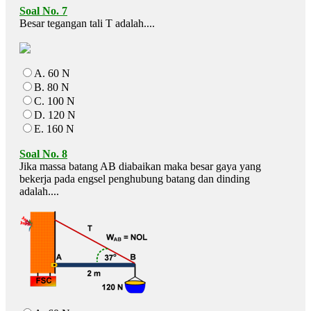
Soal No. 7
Besar tegangan tali T adalah....
A. 60 N
B. 80 N
C. 100 N
D. 120 N
E. 160 N
Soal No. 8
Jika massa batang AB diabaikan maka besar gaya yang
bekerja pada engsel penghubung batang dan dinding
adalah....