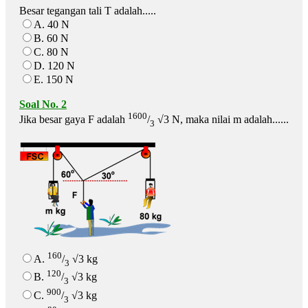
Besar tegangan tali T adalah.....
A. 40 N
B. 60 N
C. 80 N
D. 120 N
E. 150 N
Soal No. 2
1600
Jika besar gaya F adalah
/
√3 N, maka nilai m adalah......
3
160
A.
/
√3 kg
3
120
B.
/
√3 kg
3
900
C.
/
√3 kg
3