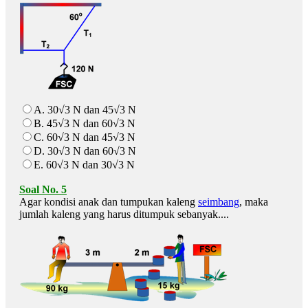
A. 30√3 N dan 45√3 N
B. 45√3 N dan 60√3 N
C. 60√3 N dan 45√3 N
D. 30√3 N dan 60√3 N
E. 60√3 N dan 30√3 N
Soal No. 5
Agar kondisi anak dan tumpukan kaleng
seimbang
, maka
jumlah kaleng yang harus ditumpuk sebanyak....