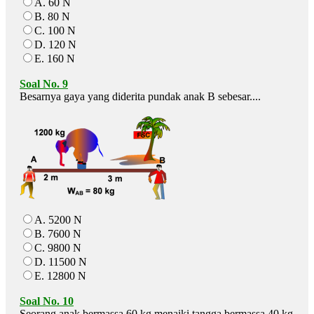
A. 60 N
B. 80 N
C. 100 N
D. 120 N
E. 160 N
Soal No. 9
Besarnya gaya yang diderita pundak anak B sebesar....
A. 5200 N
B. 7600 N
C. 9800 N
D. 11500 N
E. 12800 N
Soal No. 10
Seorang anak bermassa 60 kg menaiki tangga bermassa 40 kg