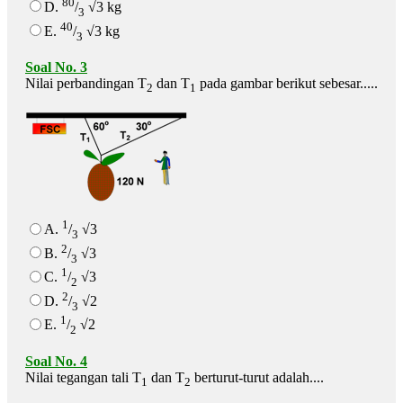
80
D.
/
√3 kg
3
40
E.
/
√3 kg
3
Soal No. 3
Nilai perbandingan T
dan T
pada gambar berikut sebesar.....
2
1
1
A.
/
√3
3
2
B.
/
√3
3
1
C.
/
√3
2
2
D.
/
√2
3
1
E.
/
√2
2
Soal No. 4
Nilai tegangan tali T
dan T
berturut-turut adalah....
1
2