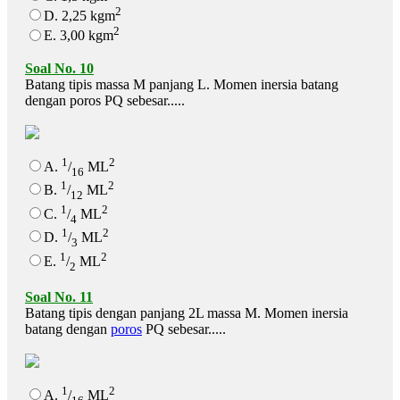
2
D. 2,25 kgm
2
E. 3,00 kgm
Soal No. 10
Batang tipis massa M panjang L. Momen inersia batang
dengan poros PQ sebesar.....
1
2
A.
/
ML
16
1
2
B.
/
ML
12
1
2
C.
/
ML
4
1
2
D.
/
ML
3
1
2
E.
/
ML
2
Soal No. 11
Batang tipis dengan panjang 2L massa M. Momen inersia
batang dengan
poros
PQ sebesar.....
1
2
A.
/
ML