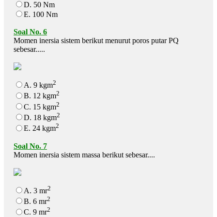
D. 50 Nm
E. 100 Nm
Soal No. 6
Momen inersia sistem berikut menurut poros putar PQ
sebesar.....
2
A. 9 kgm
2
B. 12 kgm
2
C. 15 kgm
2
D. 18 kgm
2
E. 24 kgm
Soal No. 7
Momen inersia sistem massa berikut sebesar....
2
A. 3 mr
2
B. 6 mr
2
C. 9 mr