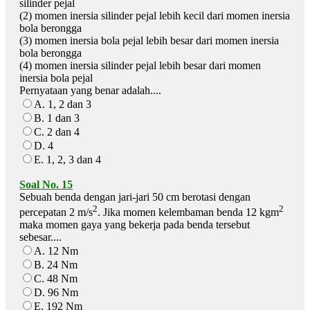
silinder pejal
(2) momen inersia silinder pejal lebih kecil dari momen inersia
bola berongga
(3) momen inersia bola pejal lebih besar dari momen inersia
bola berongga
(4) momen inersia silinder pejal lebih besar dari momen
inersia bola pejal
Pernyataan yang benar adalah....
A. 1, 2 dan 3
B. 1 dan 3
C. 2 dan 4
D. 4
E. 1, 2, 3 dan 4
Soal No. 15
Sebuah benda dengan jari-jari 50 cm berotasi dengan
2
2
percepatan 2 m/s
. Jika momen kelembaman benda 12 kgm
maka momen gaya yang bekerja pada benda tersebut
sebesar....
A. 12 Nm
B. 24 Nm
C. 48 Nm
D. 96 Nm
E. 192 Nm