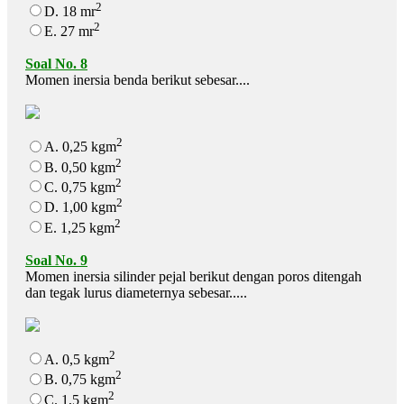
2
D. 18 mr
2
E. 27 mr
Soal No. 8
Momen inersia benda berikut sebesar....
2
A. 0,25 kgm
2
B. 0,50 kgm
2
C. 0,75 kgm
2
D. 1,00 kgm
2
E. 1,25 kgm
Soal No. 9
Momen inersia silinder pejal berikut dengan poros ditengah
dan tegak lurus diameternya sebesar.....
2
A. 0,5 kgm
2
B. 0,75 kgm
2
C. 1,5 kgm