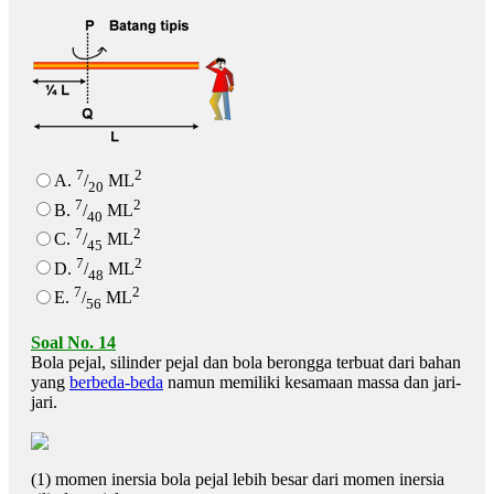
7
2
A.
/
ML
20
7
2
B.
/
ML
40
7
2
C.
/
ML
45
7
2
D.
/
ML
48
7
2
E.
/
ML
56
Soal No. 14
Bola pejal, silinder pejal dan bola berongga terbuat dari bahan
yang
berbeda-beda
namun memiliki kesamaan massa dan jari-
jari.
(1) momen inersia bola pejal lebih besar dari momen inersia