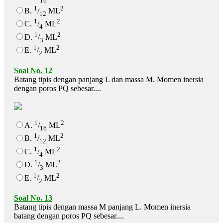
16
1
2
B.
/
ML
12
1
2
C.
/
ML
4
1
2
D.
/
ML
3
1
2
E.
/
ML
2
Soal No. 12
Batang tipis dengan panjang L dan massa M. Momen inersia
dengan poros PQ sebesar....
1
2
A.
/
ML
16
1
2
B.
/
ML
12
1
2
C.
/
ML
4
1
2
D.
/
ML
3
1
2
E.
/
ML
2
Soal No. 13
Batang tipis dengan massa M panjang L. Momen inersia
batang dengan poros PQ sebesar....