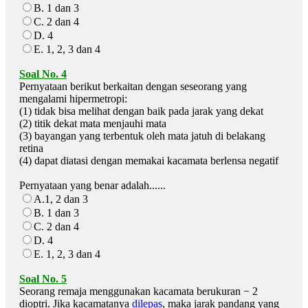
B. 1 dan 3
C. 2 dan 4
D. 4
E. 1, 2, 3 dan 4
Soal No. 4
Pernyataan berikut berkaitan dengan seseorang yang
mengalami hipermetropi:
(1) tidak bisa melihat dengan baik pada jarak yang dekat
(2) titik dekat mata menjauhi mata
(3) bayangan yang terbentuk oleh mata jatuh di belakang
retina
(4) dapat diatasi dengan memakai kacamata berlensa negatif
Pernyataan yang benar adalah......
A.1, 2 dan 3
B. 1 dan 3
C. 2 dan 4
D. 4
E. 1, 2, 3 dan 4
Soal No. 5
Seorang remaja menggunakan kacamata berukuran − 2
dioptri. Jika kacamatanya
dilepas
, maka jarak pandang yang