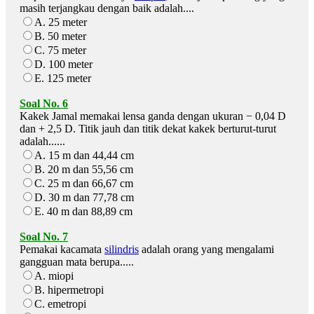
masih terjangkau dengan baik adalah....
A. 25 meter
B. 50 meter
C. 75 meter
D. 100 meter
E. 125 meter
Soal No. 6
Kakek Jamal memakai lensa ganda dengan ukuran − 0,04 D
dan + 2,5 D. Titik jauh dan titik dekat kakek berturut-turut
adalah......
A. 15 m dan 44,44 cm
B. 20 m dan 55,56 cm
C. 25 m dan 66,67 cm
D. 30 m dan 77,78 cm
E. 40 m dan 88,89 cm
Soal No. 7
Pemakai kacamata
silindris
adalah orang yang mengalami
gangguan mata berupa.....
A. miopi
B. hipermetropi
C. emetropi