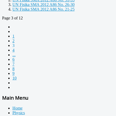
UN Fisika SMA 2012 A86 No. 26-30
UN Fisika SMA 2012 A86 No. 21-25
Page 3 of 12
1
2
3
4
...
6
7
8
9
10
Main Menu
Home
Physics