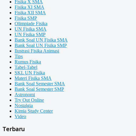
Fisika X SMA
Fisika XI SMA
Fisika XII SMA
Fisika SMP
Olimpiade Fisika
UN Fisika SMA
UN Fisika SMP
Bank Soal UN Fisika SMA
Bank Soal UN Fisika SMP
Ilustrasi Fisika Animasi
Tips
Rumus Fisika
Tabel-Tabel
SKL UN Fisika
Materi Fisika SMA
Bank Soal Semester SMA
Bank Soal Semester SMP
Astronomi
Try Out Online
Nostalgia
Kimia Study Center
Video
Terbaru