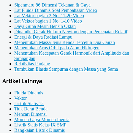
Sipenmaru 86 Dimensi Tekanan & Gaya
Lat Fluida Dinamis Soal Pembahasan Video
Lat Vektor bagian 2 No. 11-20 Video
Lat Vektor bagian 1 No. 1-10 Video
Daya Guna Mesin Bensin Oktan
Dinamika Gerak Hukum Newton dengan Percepatan Relatif
Energi & Daya Radiasi Lampu
Menentukan Massa Jenis Benda Tercelup Dua Cairan
Menentukan Arus Orbit pada Atom Hidrogen
Menentukan Kecepatan Gerak Harmonik dari Amplitudo dan
Simpangan
Relativitas Panjang
Tumbukan Elastis Sempurna dengan Massa yang Sama
Artikel Lainnya
Fluida Dinamis
Vektor
Listrik Statis 12
Titik Berat Benda
Mencari Dimensi
Momen Gaya Momen Inersia
Listrik Statis Kelas IX SMP
Rangkaian Listrik Dinamis