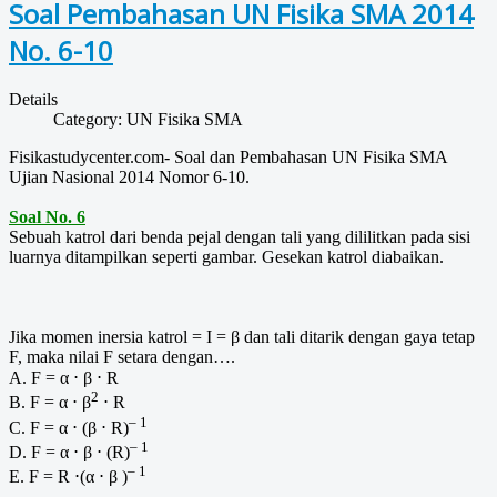
Soal Pembahasan UN Fisika SMA 2014
No. 6-10
Details
Category:
UN Fisika SMA
Fisikastudycenter.com- Soal dan Pembahasan UN Fisika SMA
Ujian Nasional 2014 Nomor 6-10.
Soal No. 6
Sebuah katrol dari benda pejal dengan tali yang dililitkan pada sisi
luarnya ditampilkan seperti gambar. Gesekan katrol diabaikan.
Jika momen inersia katrol = I = β dan tali ditarik dengan gaya tetap
F, maka nilai F setara dengan….
A. F = α ⋅ β ⋅ R
2
B. F = α ⋅ β
⋅ R
– 1
C. F = α ⋅ (β ⋅ R)
– 1
D. F = α ⋅ β ⋅ (R)
– 1
E. F = R ⋅(α ⋅ β )