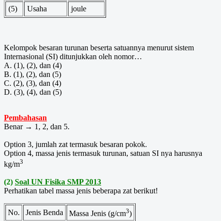
(5)
Usaha
joule
Kelompok besaran turunan beserta satuannya menurut sistem
Internasional (SI) ditunjukkan oleh nomor…
A. (1), (2), dan (4)
B. (1), (2), dan (5)
C. (2), (3), dan (4)
D. (3), (4), dan (5)
Pembahasan
Benar → 1, 2, dan 5.
Option 3, jumlah zat termasuk besaran pokok.
Option 4, massa jenis termasuk turunan, satuan SI nya harusnya
3
kg/m
(2)
Soal UN Fisika SMP 2013
Perhatikan tabel massa jenis beberapa zat berikut!
3
No.
Jenis Benda
Massa Jenis (g/cm
)