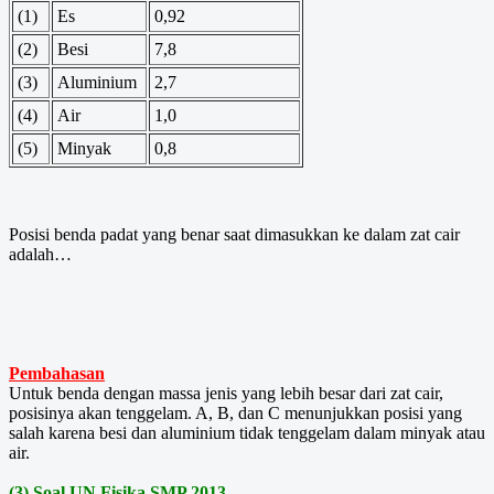
(1)
Es
0,92
(2)
Besi
7,8
(3)
Aluminium
2,7
(4)
Air
1,0
(5)
Minyak
0,8
Posisi benda padat yang benar saat dimasukkan ke dalam zat cair
adalah…
Pembahasan
Untuk benda dengan massa jenis yang lebih besar dari zat cair,
posisinya akan tenggelam. A, B, dan C menunjukkan posisi yang
salah karena besi dan aluminium tidak tenggelam dalam minyak atau
air.
(3)
Soal UN Fisika SMP 2013