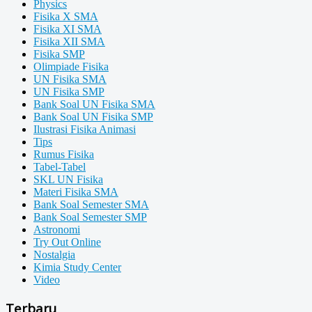
Physics
Fisika X SMA
Fisika XI SMA
Fisika XII SMA
Fisika SMP
Olimpiade Fisika
UN Fisika SMA
UN Fisika SMP
Bank Soal UN Fisika SMA
Bank Soal UN Fisika SMP
Ilustrasi Fisika Animasi
Tips
Rumus Fisika
Tabel-Tabel
SKL UN Fisika
Materi Fisika SMA
Bank Soal Semester SMA
Bank Soal Semester SMP
Astronomi
Try Out Online
Nostalgia
Kimia Study Center
Video
Terbaru