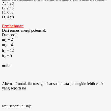
A. 1 : 2
B. 2 : 3
C. 3 : 2
D. 4 : 3
Pembahasan
Dari rumus energi potensial.
Data soal:
m
= 2
1
m
= 4
2
h
= 12
1
h
= 9
2
maka
Alternatif untuk ilustrasi gambar soal di atas, mungkin lebih enak
yang seperti ini
atau seperti ini saja