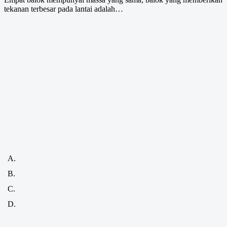
tekanan terbesar pada lantai adalah…
A.
B.
C.
D.