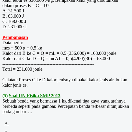
kalor lebur es 336.000 J/kg. Berapakah kalor yang dibutuhkan
dalam proses B – C – D?
A. 31.500 J
B. 63.000 J
C. 168.000 J
D. 231.000 J
Pembahasan
Data perlu:
mes = 500 g = 0,5 kg
Kalor dari B ke C = Q = mL = 0,5 (336.000) = 168.000 joule
Kalor dari C ke D = Q = mcΔT = 0,5(4200)(30) = 63.000
-------------------------------------------------------------- +
Total = 231.000 joule
Catatan: Proses C ke D kalor jenisnya dipakai kalor jenis air, bukan
kalor jenis es.
(5)
Soal UN Fisika SMP 2013
Sebuah benda yang bermassa 1 kg dikenai tiga gaya yang arahnya
berbeda seperti pada gambar. Percepatan benda terbesar ditunjukkan
pada gambar….
A.