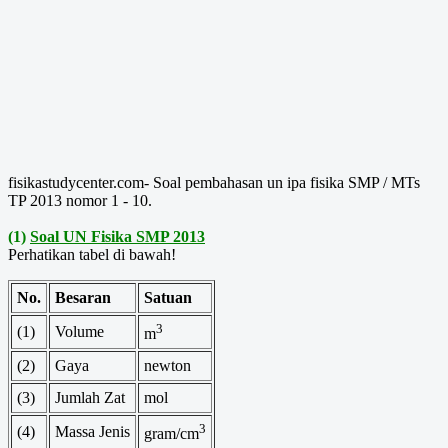
fisikastudycenter.com- Soal pembahasan un ipa fisika SMP / MTs
TP 2013 nomor 1 - 10.
(1)
Soal UN Fisika SMP 2013
Perhatikan tabel di bawah!
No.
Besaran
Satuan
3
(1)
Volume
m
(2)
Gaya
newton
(3)
Jumlah Zat
mol
3
(4)
Massa Jenis
gram/cm