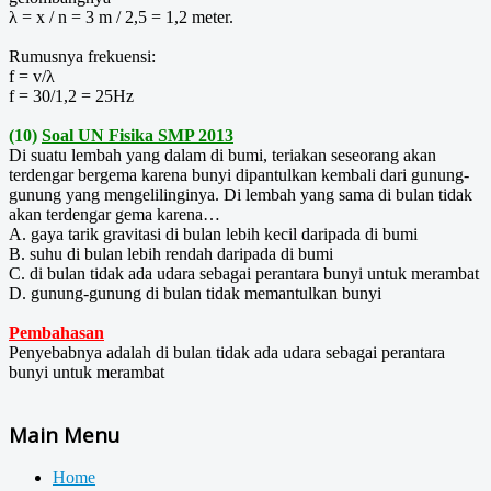
λ = x / n = 3 m / 2,5 = 1,2 meter.
Rumusnya frekuensi:
f = v/λ
f = 30/1,2 = 25Hz
(10)
Soal UN Fisika SMP 2013
Di suatu lembah yang dalam di bumi, teriakan seseorang akan
terdengar bergema karena bunyi dipantulkan kembali dari gunung-
gunung yang mengelilinginya. Di lembah yang sama di bulan tidak
akan terdengar gema karena…
A. gaya tarik gravitasi di bulan lebih kecil daripada di bumi
B. suhu di bulan lebih rendah daripada di bumi
C. di bulan tidak ada udara sebagai perantara bunyi untuk merambat
D. gunung-gunung di bulan tidak memantulkan bunyi
Pembahasan
Penyebabnya adalah di bulan tidak ada udara sebagai perantara
bunyi untuk merambat
Main Menu
Home