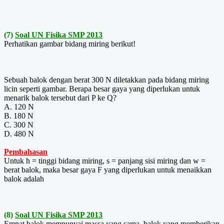
(7)
Soal UN Fisika SMP 2013
Perhatikan gambar bidang miring berikut!
Sebuah balok dengan berat 300 N diletakkan pada bidang miring
licin seperti gambar. Berapa besar gaya yang diperlukan untuk
menarik balok tersebut dari P ke Q?
A. 120 N
B. 180 N
C. 300 N
D. 480 N
Pembahasan
Untuk h = tinggi bidang miring, s = panjang sisi miring dan w =
berat balok, maka besar gaya F yang diperlukan untuk menaikkan
balok adalah
(8)
Soal UN Fisika SMP 2013
Empat balok mempunyai massa yang sama, balok yang memberikan