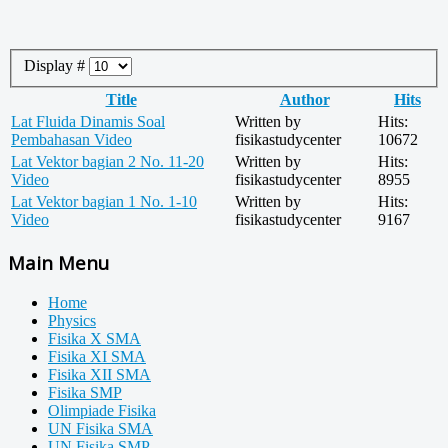
Display #
Title
Author
Hits
Lat Fluida Dinamis Soal
Written by
Hits:
Pembahasan Video
fisikastudycenter
10672
Lat Vektor bagian 2 No. 11-20
Written by
Hits:
Video
fisikastudycenter
8955
Lat Vektor bagian 1 No. 1-10
Written by
Hits:
Video
fisikastudycenter
9167
Main Menu
Home
Physics
Fisika X SMA
Fisika XI SMA
Fisika XII SMA
Fisika SMP
Olimpiade Fisika
UN Fisika SMA
UN Fisika SMP