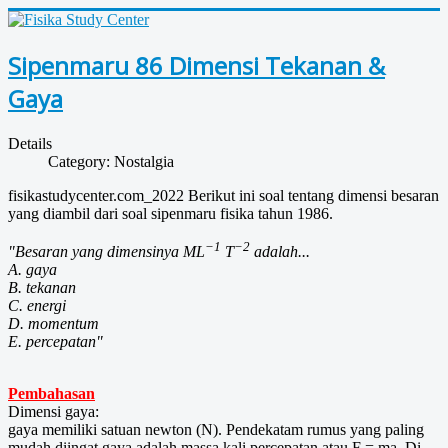
Sipenmaru 86 Dimensi Tekanan &
Gaya
Details
Category:
Nostalgia
fisikastudycenter.com_2022 Berikut ini soal tentang dimensi besaran
yang diambil dari soal sipenmaru fisika tahun 1986.
−1
−2
"Besaran yang dimensinya ML
T
adalah...
A. gaya
B. tekanan
C. energi
D. momentum
E. percepatan"
Pembahasan
Dimensi gaya:
gaya memiliki satuan newton (N). Pendekatam rumus yang paling
mudah diingat gaya adalah massa kali percepatan atau F = ma. Di