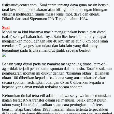
fisikastudycenter.com_ Soal cerita tentang daya guna mesin bensin,
taraf kesukaran pembakaran atau bilangan oktan dengan hitungan
efisiensi melibatkan rumus massa jenis, mol, daya dan energi.
Dikutib dari soal Sipenmaru IPA Terpadu tahun 1984.
Soal
Mobil masa kini biasanya masih menggunakan bensin atau diesel
(solar) sebagai bahan bakarnya. Satu liter bensin umumnya dapat
menjalankan mobil dengan laju 40 km/jam sejauh 8 km pada jalan
mendatar. Gaya gesekan udara dan lain-lain yang dialaminya
tergantung pada lajunya menurut grafik sebagai berikut:
Bensin yang dijual pada masyarakat mengandung timbal tetra-etil,
agar tidak terjadi pembakaran spontan dalam mesin. Taraf kesukaran
pembakaran spontan ini diukur dengan "bilangan oktan". Bilangan
oktan 100 diberikan kepada iso-oktana yang amat sukar terbakar
secara spontan, sedangkan bilangan oktan 0 diberikan kepada n-
heptana yang amat mudah terbakar secara spontan.
Keburukan timbal tetra-etil adalah, bahwa senyawa itu memutuskan
ikatan fosfat RNA transfer dalam sel manusia. Sejak empat puluh
tahun yang lalu telah diusulkan suatu cara peningkatan efisiensi
bensin, tetapi baru tahun 1983 masalah teknis tertentu terpecahkan
di Inggris, dan dapat diharapkan bahwa penggunaan senyawa timbal