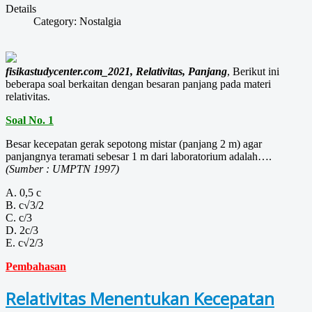
Details
Category:
Nostalgia
fisikastudycenter.com_2021, Relativitas, Panjang
, Berikut ini
beberapa soal berkaitan dengan besaran panjang pada materi
relativitas.
Soal No. 1
Besar kecepatan gerak sepotong mistar (panjang 2 m) agar
panjangnya teramati sebesar 1 m dari laboratorium adalah….
(Sumber : UMPTN 1997)
A. 0,5 c
B. c√3/2
C. c/3
D. 2c/3
E. c√2/3
Pembahasan
Relativitas Menentukan Kecepatan