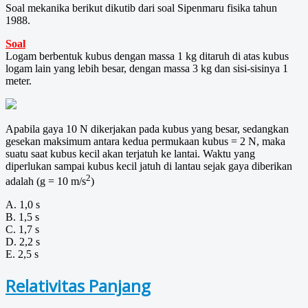
Soal mekanika berikut dikutib dari soal Sipenmaru fisika tahun
1988.
Soal
Logam berbentuk kubus dengan massa 1 kg ditaruh di atas kubus
logam lain yang lebih besar, dengan massa 3 kg dan sisi-sisinya 1
meter.
Apabila gaya 10 N dikerjakan pada kubus yang besar, sedangkan
gesekan maksimum antara kedua permukaan kubus = 2 N, maka
suatu saat kubus kecil akan terjatuh ke lantai. Waktu yang
diperlukan sampai kubus kecil jatuh di lantau sejak gaya diberikan
2
adalah (g = 10 m/s
)
A. 1,0 s
B. 1,5 s
C. 1,7 s
D. 2,2 s
E. 2,5 s
Relativitas Panjang