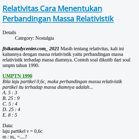
Relativitas Cara Menentukan
Perbandingan Massa Relativistik
Details
Category:
Nostalgia
fisikastudycenter.com_ 2021
Masih tentang relativitas, kali ini
kaitannya dengan massa relativistik yaitu perbandingan massa
relativistik terhadap massa diamnya. Contoh soal dikutib dari soal
umptn tahun 1990.
UMPTN 1990
Bila laju partikel 0,6c, maka perbandingan massa relativistik
partikel itu terhadap massa diamnya adalah...
A. 5 : 3
B. 25 : 9
C. 5 : 4
D. 25 : 4
E. 8 : 5
Data:
laju partikel ν = 0,6c
m : m
=....?
o