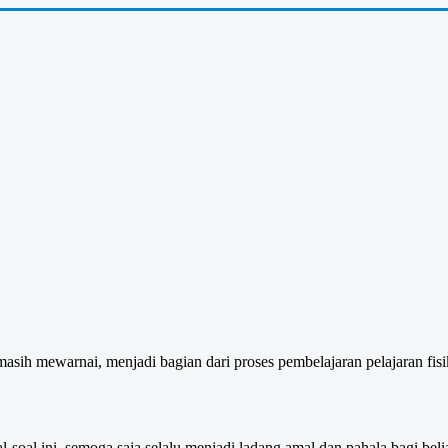
asih mewarnai, menjadi bagian dari proses pembelajaran pelajaran fisika
l-soal ini, semoga saja selalu menjadi ladang amal dan pahala bagi beli