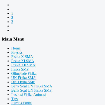
1
2
3
Main Menu
Home
Physics
Fisika X SMA
Fisika XI SMA
Fisika XII SMA
Fisika SMP
Olimpiade Fisika
UN Fisika SMA
UN Fisika SMP
Bank Soal UN Fisika SMA
Bank Soal UN Fisika SMP
Ilustrasi Fisika Animasi
Tips
Rumus Fisika