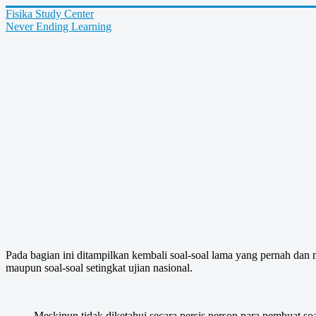
Fisika Study Center
Never Ending Learning
Pada bagian ini ditampilkan kembali soal-soal lama yang pernah dan m
maupun soal-soal setingkat ujian nasional.
Meskipun tidak diketahui secara persis person para pembuat soa