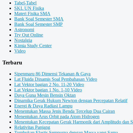
Tabel-Tabel
SKL UN Fisika
Materi Fisika SMA
Bank Soal Semester SMA
Bank Soal Semester SMP
Astronomi
Try Out Online
Nostalgia
Kimia Study Center
Video
Terbaru
Sipenmaru 86 Dimensi Tekanan & Gaya
Lat Fluida Dinamis Soal Pembahasan Video
Lat Vektor bagian 2 No. 11-20 Video
Lat Vektor bagian 1 No. 1-10 Video
Daya Guna Mesin Bensin Oktan
Dinamika Gerak Hukum Newton dengan Percepatan Relatif
Energi & Daya Radiasi Lampu
Menentukan Massa Jenis Benda Tercelup Dua Cairan
Menentukan Arus Orbit pada Atom Hidrogen
Menentukan Kecepatan Gerak Harmonik dari Amplitudo dan 
Relativitas Panjang
Tumbukan Elastis Sempurna dengan Massa yang Sama