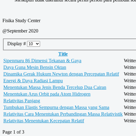
Fisika Study Center
@September 2020
Display #
Title
Sipenmaru 86 Dimensi Tekanan & Gaya
Writte
Daya Guna Mesin Bensin Oktan
Writte
Dinamika Gerak Hukum Newton dengan Percepatan Relatif
Writte
Energi & Daya Radiasi Lampu
Writte
Menentukan Massa Jenis Benda Tercelup Dua Cairan
Writte
Menentukan Arus Orbit pada Atom Hidrogen
Writte
Relativitas Panjang
Writte
Tumbukan Elastis Sempurna dengan Massa yang Sama
Writte
Relativitas Cara Menentukan Perbandingan Massa Relativistik
Writte
Relativitas Menentukan Kecepatan Relatif
Writte
Page 1 of 3