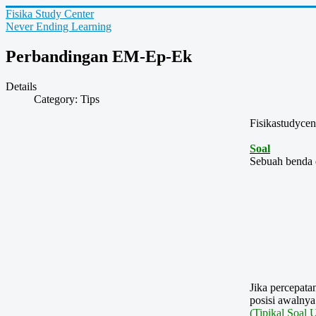
Fisika Study Center
Never Ending Learning
Perbandingan EM-Ep-Ek
Details
Category:
Tips
Fisikastudycen
Soal
Sebuah benda d
Jika percepata
posisi awalnya
(Tipikal Soal