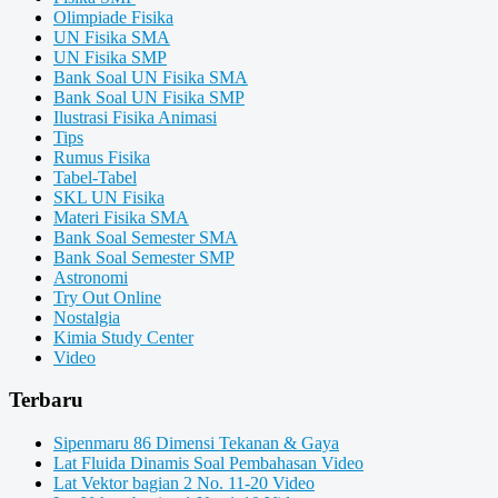
Olimpiade Fisika
UN Fisika SMA
UN Fisika SMP
Bank Soal UN Fisika SMA
Bank Soal UN Fisika SMP
Ilustrasi Fisika Animasi
Tips
Rumus Fisika
Tabel-Tabel
SKL UN Fisika
Materi Fisika SMA
Bank Soal Semester SMA
Bank Soal Semester SMP
Astronomi
Try Out Online
Nostalgia
Kimia Study Center
Video
Terbaru
Sipenmaru 86 Dimensi Tekanan & Gaya
Lat Fluida Dinamis Soal Pembahasan Video
Lat Vektor bagian 2 No. 11-20 Video