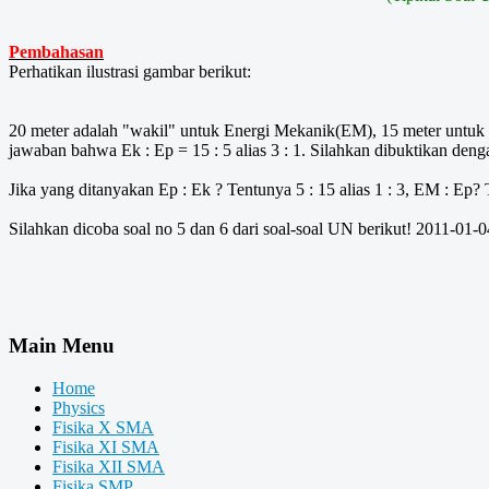
Pembahasan
Perhatikan ilustrasi gambar berikut:
20 meter adalah "wakil" untuk Energi Mekanik(EM), 15 meter untuk 
jawaban bahwa Ek : Ep = 15 : 5 alias 3 : 1. Silahkan dibuktikan denga
Jika yang ditanyakan Ep : Ek ? Tentunya 5 : 15 alias 1 : 3, EM : Ep? T
Silahkan dicoba soal no 5 dan 6 dari soal-soal UN berikut! 2011-01-04
Main Menu
Home
Physics
Fisika X SMA
Fisika XI SMA
Fisika XII SMA
Fisika SMP