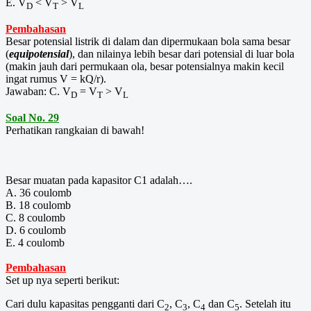
E. V
< V
> V
D
T
L
Pembahasan
Besar potensial listrik di dalam dan dipermukaan bola sama besar
(
equipotensial
), dan nilainya lebih besar dari potensial di luar bola
(makin jauh dari permukaan ola, besar potensialnya makin kecil
ingat rumus V = kQ/r).
Jawaban: C. V
= V
> V
D
T
L
Soal No. 29
Perhatikan rangkaian di bawah!
Besar muatan pada kapasitor C1 adalah….
A. 36 coulomb
B. 18 coulomb
C. 8 coulomb
D. 6 coulomb
E. 4 coulomb
Pembahasan
Set up nya seperti berikut:
Cari dulu kapasitas pengganti dari C
, C
, C
dan C
. Setelah itu
2
3
4
5