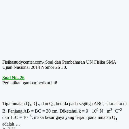
Fisikastudycenter.com- Soal dan Pembahasan UN Fisika SMA
Ujian Nasional 2014 Nomor 26-30.
Soal No. 26
Perhatikan gambar berikut ini!
Tiga muatan Q
, Q
, dan Q
berada pada segitiga ABC, siku-siku di
1
2
3
9
2
−2
B. Panjang AB = BC = 30 cm. Diketahui k = 9 ⋅ 10
N ⋅ m
⋅C
−6
dan 1μC = 10
, maka besar gaya yang terjadi pada muatan Q
1
adalah….