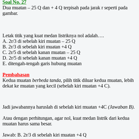
Soal No. 27
Dua muatan – 25 Q dan + 4 Q terpisah pada jarak r seperti pada
gambar.
Letak titik yang kuat medan listriknya nol adalah….
A. 2r/3 di sebelah kiri muatan – 25 Q
B. 2r/3 di sebelah kiri muatan +4 Q
C. 2r/5 di sebelah kanan muatan – 25 Q
D. 2r/5 di sebelah kanan muatan +4 Q
E. ditengah-tengah garis hubung muatan
Pembahasan
Kedua muatan
berbeda tanda
, pilih titik diluar kedua muatan, lebih
dekat ke muatan yang kecil (sebelah kiri muatan +4 C).
Jadi jawabannya haruslah di sebelah kiri muatan +4C
(Jawaban B)
.
Atau dengan perhitungan, agar nol, kuat medan listrik dari kedua
muatan harus sama besar.
Jawab: B. 2r/3 di sebelah kiri muatan +4 Q