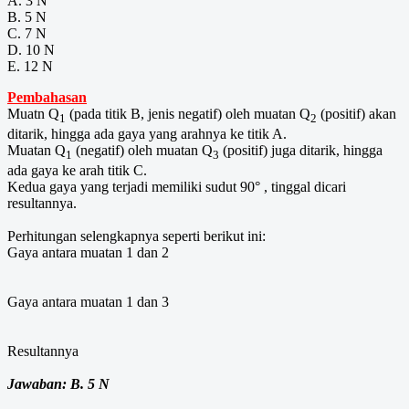
A. 3 N
B. 5 N
C. 7 N
D. 10 N
E. 12 N
Pembahasan
Muatn Q
(pada titik B, jenis negatif) oleh muatan Q
(positif) akan
1
2
ditarik, hingga ada gaya yang arahnya ke titik A.
Muatan Q
(negatif) oleh muatan Q
(positif) juga ditarik, hingga
1
3
ada gaya ke arah titik C.
Kedua gaya yang terjadi memiliki sudut 90° , tinggal dicari
resultannya.
Perhitungan selengkapnya seperti berikut ini:
Gaya antara muatan 1 dan 2
Gaya antara muatan 1 dan 3
Resultannya
Jawaban: B. 5 N