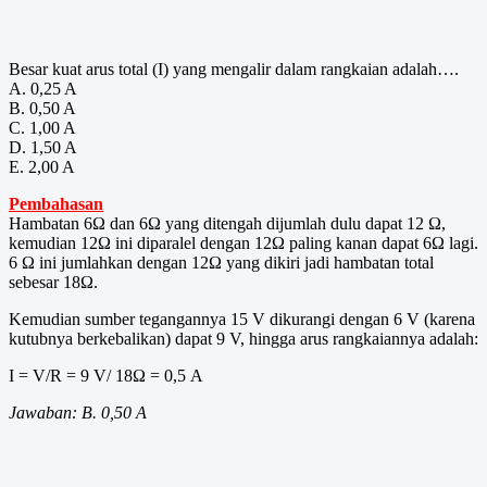
Besar kuat arus total (I) yang mengalir dalam rangkaian adalah….
A. 0,25 A
B. 0,50 A
C. 1,00 A
D. 1,50 A
E. 2,00 A
Pembahasan
Hambatan 6Ω dan 6Ω yang ditengah dijumlah dulu dapat 12 Ω,
kemudian 12Ω ini diparalel dengan 12Ω paling kanan dapat 6Ω lagi.
6 Ω ini jumlahkan dengan 12Ω yang dikiri jadi hambatan total
sebesar 18Ω.
Kemudian sumber tegangannya 15 V dikurangi dengan 6 V (karena
kutubnya berkebalikan) dapat 9 V, hingga arus rangkaiannya adalah:
I = V/R = 9 V/ 18Ω = 0,5 A
Jawaban: B. 0,50 A