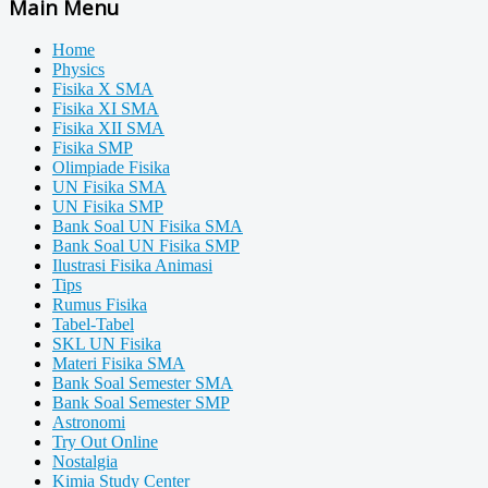
Main Menu
Home
Physics
Fisika X SMA
Fisika XI SMA
Fisika XII SMA
Fisika SMP
Olimpiade Fisika
UN Fisika SMA
UN Fisika SMP
Bank Soal UN Fisika SMA
Bank Soal UN Fisika SMP
Ilustrasi Fisika Animasi
Tips
Rumus Fisika
Tabel-Tabel
SKL UN Fisika
Materi Fisika SMA
Bank Soal Semester SMA
Bank Soal Semester SMP
Astronomi
Try Out Online
Nostalgia
Kimia Study Center