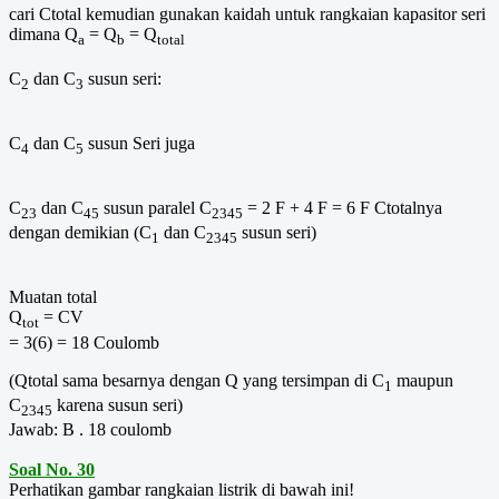
cari Ctotal kemudian gunakan kaidah untuk rangkaian kapasitor seri
dimana Q
= Q
= Q
a
b
total
C
dan C
susun seri:
2
3
C
dan C
susun Seri juga
4
5
C
dan C
susun paralel C
= 2 F + 4 F = 6 F Ctotalnya
23
45
2345
dengan demikian (C
dan C
susun seri)
1
2345
Muatan total
Q
= CV
tot
= 3(6) = 18 Coulomb
(Qtotal sama besarnya dengan Q yang tersimpan di C
maupun
1
C
karena susun seri)
2345
Jawab: B . 18 coulomb
Soal No. 30
Perhatikan gambar rangkaian listrik di bawah ini!